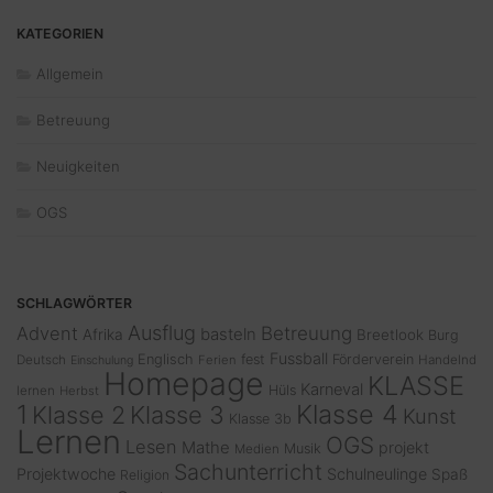
KATEGORIEN
Allgemein
Betreuung
Neuigkeiten
OGS
SCHLAGWÖRTER
Ausflug
Advent
Betreuung
basteln
Afrika
Breetlook
Burg
Fussball
Englisch
fest
Förderverein
Deutsch
Ferien
Handelnd
Einschulung
Homepage
KLASSE
Karneval
Hüls
lernen
Herbst
1
Klasse 4
Klasse 2
Klasse 3
Kunst
Klasse 3b
Lernen
OGS
Lesen
Mathe
projekt
Musik
Medien
Sachunterricht
Projektwoche
Schulneulinge
Spaß
Religion