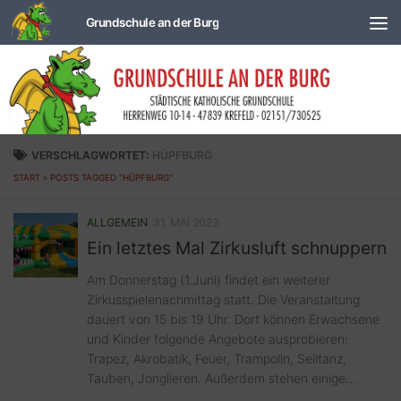
Zum Inhalt springen
VERSCHLAGWORTET:
HÜPFBURG
START
»
POSTS TAGGED "HÜPFBURG"
ALLGEMEIN
31. MAI 2023
Ein letztes Mal Zirkusluft schnuppern
Am Donnerstag (1.Juni) findet ein weiterer
Zirkusspielenachmittag statt. Die Veranstaltung
dauert von 15 bis 19 Uhr. Dort können Erwachsene
und Kinder folgende Angebote ausprobieren:
Trapez, Akrobatik, Feuer, Trampolin, Seiltanz,
Tauben, Jonglieren. Außerdem stehen einige...