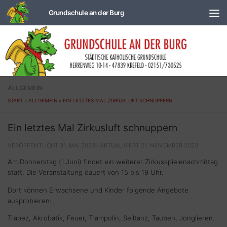
Zum Inhalt springen
ALLGEMEIN
START
»
ALLGEMEIN
»
EIN LETZTES MAL ZIRKUSLUFT SCHNUPPERN
Ein letztes Mal Zirkusluft schnuppern
VERÖFFENTLICHT
31. MAI 2023
· AKTUALISIERT
21. NOVEMBER 2023
Am Donnerstag (1.Juni) findet ein weiterer Zirkusspielenachmittag
statt. Die Veranstaltung dauert von 15 bis 19 Uhr.
Dort können Erwachsene und Kinder folgende Angebote
ausprobieren:
Trapez, Akrobatik, Feuer, Trampolin, Seiltanz, Tauben, Jonglieren.