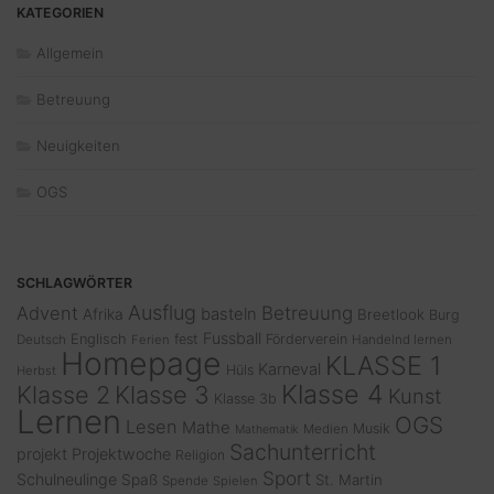
KATEGORIEN
Allgemein
Betreuung
Neuigkeiten
OGS
SCHLAGWÖRTER
Ausflug
Advent
Betreuung
basteln
Afrika
Breetlook
Burg
Fussball
Englisch
fest
Förderverein
Deutsch
Ferien
Handelnd lernen
Homepage
KLASSE 1
Karneval
Hüls
Herbst
Klasse 4
Klasse 2
Klasse 3
Kunst
Klasse 3b
Lernen
OGS
Lesen
Mathe
Musik
Medien
Mathematik
Sachunterricht
projekt
Projektwoche
Religion
Sport
Schulneulinge
Spaß
St. Martin
Spende
Spielen