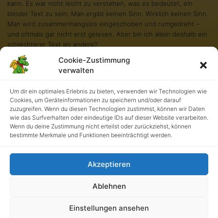
kann. Es war nicht leicht zu verstehen, was es bedeutet, ein
blinder Text zu sein: Man ergibt keinen Sinn. Wirklich keinen Sinn.
Man wird zusammenhangslos eingeschoben und rumgedreht –
und oftmals gar nicht erst gelesen. Aber bin ich allein deshalb ein
schlechterer Text als andere?
Cookie-Zustimmung
Na gut, ich werde nie in den Bestsellerlisten stehen. Aber andere
verwalten
Texte schaffen das auch nicht. Und darum stört es mich nicht
besonders blind zu sein. Und sollten Sie diese Zeilen noch immer
Um dir ein optimales Erlebnis zu bieten, verwenden wir Technologien wie
lesen, so habe ich als kleiner Blindtext etwas geschafft, wovon all
Cookies, um Geräteinformationen zu speichern und/oder darauf
die richtigen und wichtigen Texte meist nur träumen.
zuzugreifen. Wenn du diesen Technologien zustimmst, können wir Daten
wie das Surfverhalten oder eindeutige IDs auf dieser Website verarbeiten.
Wenn du deine Zustimmung nicht erteilst oder zurückziehst, können
bestimmte Merkmale und Funktionen beeinträchtigt werden.
Akzeptieren
Ablehnen
Kath. Grundschule an der Burg • UrhG 2026. Alle Rechte
Einstellungen ansehen
vorbehalten.