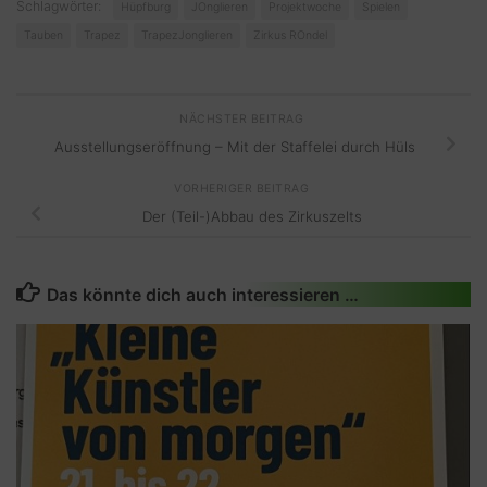
Schlagwörter:
Hüpfburg
JOnglieren
Projektwoche
Spielen
Tauben
Trapez
TrapezJonglieren
Zirkus ROndel
NÄCHSTER BEITRAG
Ausstellungseröffnung – Mit der Staffelei durch Hüls
VORHERIGER BEITRAG
Der (Teil-)Abbau des Zirkuszelts
Das könnte dich auch interessieren …