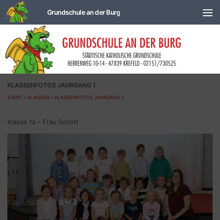
Zum Inhalt springen
KLASSENFOTOS JAHRGANG 1
START
»
KLASSEN
»
KLASSENFOTOS JAHRGANG 1
Klasse 1a – Frau Schott