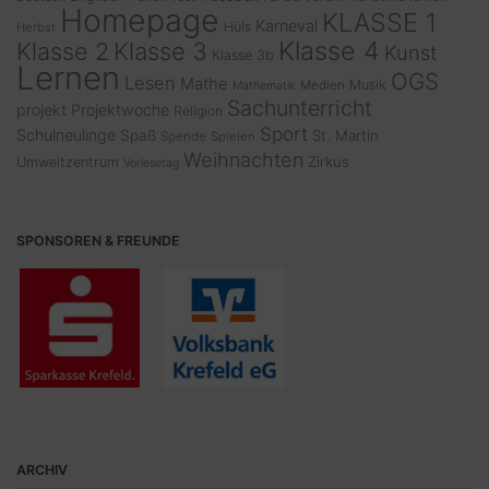
Homepage
KLASSE 1
Karneval
Hüls
Herbst
Klasse 4
Klasse 2
Klasse 3
Kunst
Klasse 3b
Lernen
OGS
Lesen
Mathe
Musik
Medien
Mathematik
Sachunterricht
projekt
Projektwoche
Religion
Sport
Schulneulinge
Spaß
St. Martin
Spende
Spielen
Weihnachten
Zirkus
Umweltzentrum
Vorlesetag
SPONSOREN & FREUNDE
ARCHIV