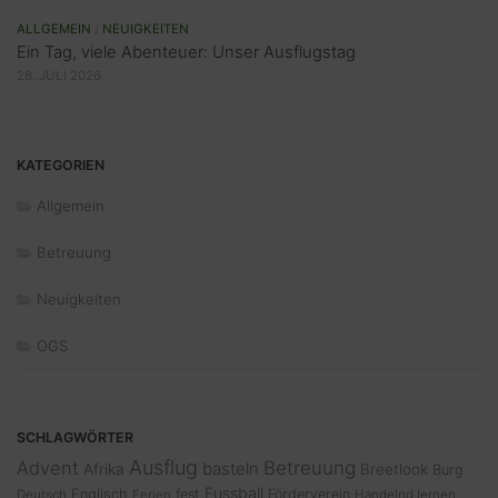
ALLGEMEIN
/
NEUIGKEITEN
Ein Tag, viele Abenteuer: Unser Ausflugstag
28. JULI 2026
KATEGORIEN
Allgemein
Betreuung
Neuigkeiten
OGS
SCHLAGWÖRTER
Ausflug
Advent
Betreuung
basteln
Afrika
Breetlook
Burg
Fussball
Englisch
fest
Förderverein
Deutsch
Ferien
Handelnd lernen