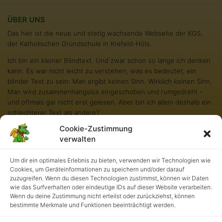
ÜBER UNS
Das hier ist die neue und stetig wachsende Webseite der KGS,
der Katholischen Grundschule in Krefeld-Hüls.
Ich bin ein kleiner Blindtext. Und zwar schon so lange ich denken
kann. Es war nicht leicht zu verstehen, was es bedeutet, ein
blinder Text zu sein: Man ergibt keinen Sinn. Wirklich keinen Sinn.
Man wird zusammenhangslos eingeschoben und rumgedreht –
und oftmals gar nicht erst gelesen. Aber bin ich allein deshalb ein
schlechterer Text als andere?
Cookie-Zustimmung
Na gut, ich werde nie in den Bestsellerlisten stehen. Aber andere
verwalten
Texte schaffen das auch nicht. Und darum stört es mich nicht
besonders blind zu sein. Und sollten Sie diese Zeilen noch immer
Um dir ein optimales Erlebnis zu bieten, verwenden wir Technologien wie
lesen, so habe ich als kleiner Blindtext etwas geschafft, wovon all
Cookies, um Geräteinformationen zu speichern und/oder darauf
die richtigen und wichtigen Texte meist nur träumen.
zuzugreifen. Wenn du diesen Technologien zustimmst, können wir Daten
wie das Surfverhalten oder eindeutige IDs auf dieser Website verarbeiten.
Wenn du deine Zustimmung nicht erteilst oder zurückziehst, können
bestimmte Merkmale und Funktionen beeinträchtigt werden.