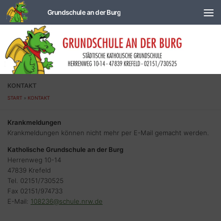
Zum Inhalt springen
KONTAKT
START
»
KONTAKT
Krankmeldungen
Krankmeldungen können nicht mehr per E-Mail gemacht werden.
Katholische Grundschule an der Burg
Herrenweg 10-14
47839 Krefeld
Tel. 02151/730525
Fax 02151/974733
E-Mail:
108236@schule.nrw.de