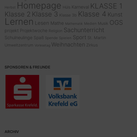
Homepage
KLASSE 1
Karneval
Hüls
Herbst
Klasse 4
Klasse 2
Klasse 3
Kunst
Klasse 3b
Lernen
OGS
Lesen
Mathe
Musik
Medien
Mathematik
Sachunterricht
projekt
Projektwoche
Religion
Sport
Schulneulinge
Spaß
St. Martin
Spende
Spielen
Weihnachten
Zirkus
Umweltzentrum
Vorlesetag
SPONSOREN & FREUNDE
ARCHIV