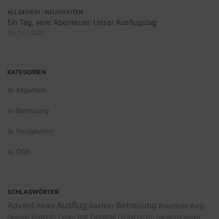
ALLGEMEIN
/
NEUIGKEITEN
Ein Tag, viele Abenteuer: Unser Ausflugstag
28. JULI 2026
KATEGORIEN
Allgemein
Betreuung
Neuigkeiten
OGS
SCHLAGWÖRTER
Ausflug
Advent
Betreuung
basteln
Afrika
Breetlook
Burg
Fussball
Englisch
fest
Förderverein
Deutsch
Ferien
Handelnd lernen