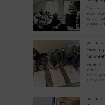
Wie war Sch
in den letz
sondern sel
Sachunterri
ALLGEMEIN
Einstieg
Schneeb
Für die Kin
dem Plan. Z
Oberbegriff
Danach setz
ALLGEMEIN