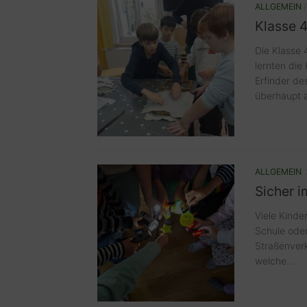
ALLGEMEIN
Klasse 4
Die Klasse
lernten die
Erfinder de
überhaupt a
ALLGEMEIN
Sicher 
Viele Kinde
Schule oder
Straßenverk
welche...