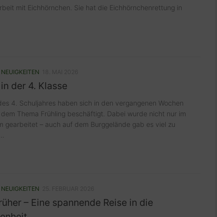
rbeit mit Eichhörnchen. Sie hat die Eichhörnchenrettung in
/
NEUIGKEITEN
18. MAI 2026
 in der 4. Klasse
des 4. Schuljahres haben sich in den vergangenen Wochen
t dem Thema Frühling beschäftigt. Dabei wurde nicht nur im
 gearbeitet – auch auf dem Burggelände gab es viel zu
..
/
NEUIGKEITEN
25. FEBRUAR 2026
rüher – Eine spannende Reise in die
enheit