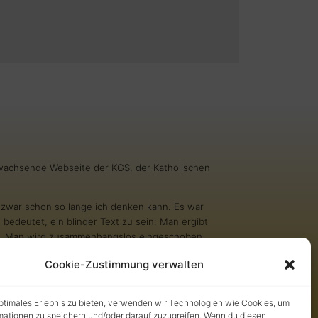
g wachsende Webseite der KGS, der Katholischen
nd zwar schon so lange ich denken kann. Es war
 bedeutet, ein blinder Text zu sein: Man ergibt
inn. Man wird zusammenhangslos eingeschoben
 nicht erst gelesen. Aber bin ich allein deshalb
Cookie-Zustimmung verwalten
?
tsellerlisten stehen. Aber andere Texte schaffen
optimales Erlebnis zu bieten, verwenden wir Technologien wie Cookies, um
es mich nicht besonders blind zu sein. Und
mationen zu speichern und/oder darauf zuzugreifen. Wenn du diesen