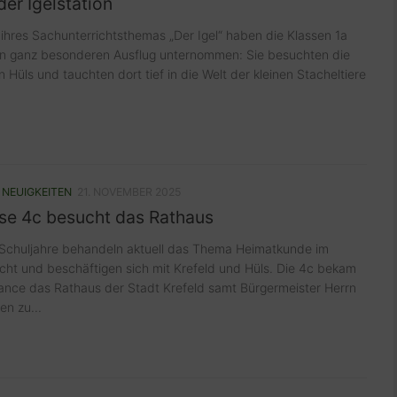
er Igelstation
hres Sachunterrichtsthemas „Der Igel“ haben die Klassen 1a
en ganz besonderen Ausflug unternommen: Sie besuchten die
in Hüls und tauchten dort tief in die Welt der kleinen Stacheltiere
/
NEUIGKEITEN
21. NOVEMBER 2025
sse 4c besucht das Rathaus
 Schuljahre behandeln aktuell das Thema Heimatkunde im
cht und beschäftigen sich mit Krefeld und Hüls. Die 4c bekam
hance das Rathaus der Stadt Krefeld samt Bürgermeister Herrn
n zu...