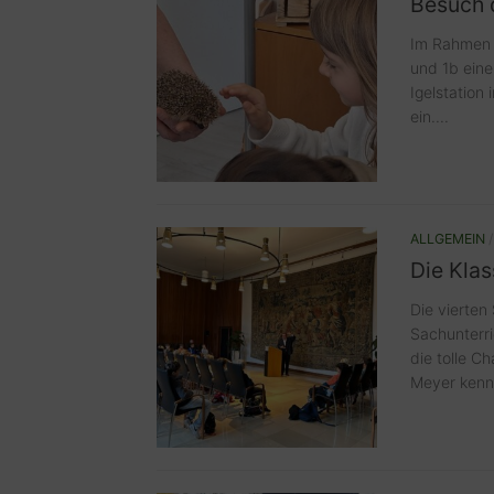
Besuch d
Im Rahmen i
und 1b ein
Igelstation 
ein....
ALLGEMEIN
Die Kla
Die vierten
Sachunterri
die tolle C
Meyer kenne