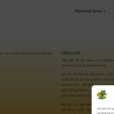
Nächste Seite »
ÜBER UNS
en ist unser Maskottchen Burgo!
Das hier ist die neue und steti
Grundschule in Krefeld-Hüls.
Ich bin ein kleiner Blindtext. U
nicht leicht zu verstehen, was es
keinen Sinn. Wirklich keinen S
und rumgedreht – und oftmals gar
ein schlechterer Text als andere
Na gut, ich werde nie in den Bes
Um dir ein 
das auch nicht. Und darum stört 
Geräteinfor