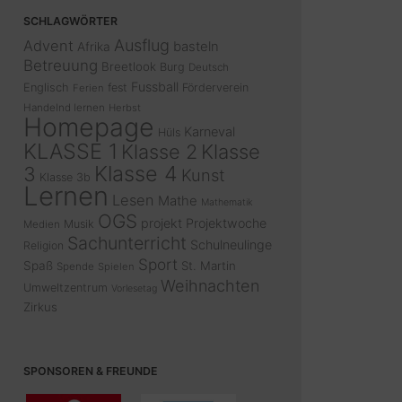
SCHLAGWÖRTER
Ausflug
Advent
basteln
Afrika
Betreuung
Breetlook
Burg
Deutsch
Fussball
Englisch
fest
Förderverein
Ferien
Handelnd lernen
Herbst
Homepage
Karneval
Hüls
KLASSE 1
Klasse 2
Klasse
Klasse 4
3
Kunst
Klasse 3b
Lernen
Lesen
Mathe
Mathematik
OGS
projekt
Projektwoche
Musik
Medien
Sachunterricht
Schulneulinge
Religion
Sport
Spaß
St. Martin
Spende
Spielen
Weihnachten
Umweltzentrum
Vorlesetag
Zirkus
SPONSOREN & FREUNDE