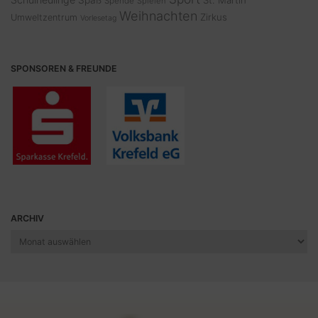
Spende
Spielen
Weihnachten
Zirkus
Umweltzentrum
Vorlesetag
SPONSOREN & FREUNDE
ARCHIV
Archiv