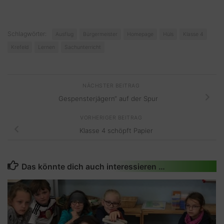
Schlagwörter:
Ausflug
Bürgermeister
Homepage
Hüls
Klasse 4
Krefeld
Lernen
Sachunterricht
NÄCHSTER BEITRAG
Gespensterjägern“ auf der Spur
VORHERIGER BEITRAG
Klasse 4 schöpft Papier
Das könnte dich auch interessieren …