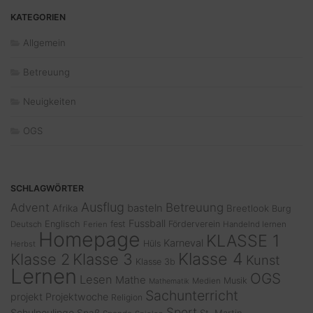
KATEGORIEN
Allgemein
Betreuung
Neuigkeiten
OGS
SCHLAGWÖRTER
Ausflug
Advent
Betreuung
basteln
Afrika
Breetlook
Burg
Fussball
Englisch
fest
Förderverein
Deutsch
Ferien
Handelnd lernen
Homepage
KLASSE 1
Karneval
Hüls
Herbst
Klasse 4
Klasse 2
Klasse 3
Kunst
Klasse 3b
Lernen
OGS
Lesen
Mathe
Musik
Medien
Mathematik
Sachunterricht
projekt
Projektwoche
Religion
Sport
Schulneulinge
Spaß
St. Martin