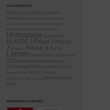
SCHLAGWÖRTER
Ausflug
Advent
basteln
Afrika
Betreuung
Breetlook
Burg
Deutsch
Fussball
Englisch
fest
Ferien
Einschulung
Förderverein
Handelnd lernen
Herbst
Homepage
Karneval
Hüls
KLASSE 1
Klasse 2
Klasse
Klasse 4
3
Kunst
Klasse 3b
Lernen
Lesen
Mathe
Musik
Medien
OGS
projekt
Projektwoche
Religion
Sachunterricht
Schulneulinge
Spaß
Sport
St. Martin
Spende
Spielen
Weihnachten
Umweltzentrum
Vorlesetag
Zirkus
SPONSOREN & FREUNDE