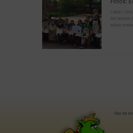
Fotos: 
Liebe I-Döt
Am letzten
euren erste
Das da ob