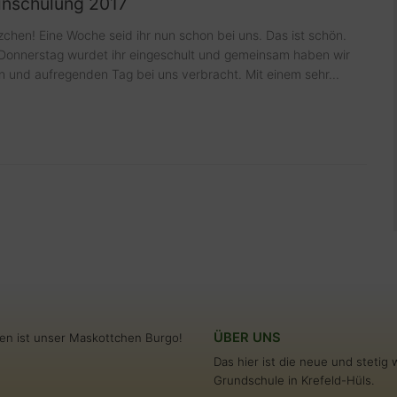
Einschulung 2017
zchen! Eine Woche seid ihr nun schon bei uns. Das ist schön.
 Donnerstag wurdet ihr eingeschult und gemeinsam haben wir
n und aufregenden Tag bei uns verbracht. Mit einem sehr...
ÜBER UNS
en ist unser Maskottchen Burgo!
Das hier ist die neue und steti
Grundschule in Krefeld-Hüls.