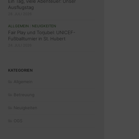
Ein Tag, viele Abenteuer: Unser
Ausflugstag
28. JULI 2026
ALLGEMEIN
/
NEUIGKEITEN
Fair Play und Torjubel: UNICEF-
Fußballturnier in St. Hubert
24. JULI 2026
KATEGORIEN
Allgemein
Betreuung
Neuigkeiten
OGS