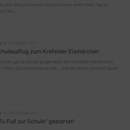
um allen Besucherinnen und Besuchern einen tollen Tag zu
nd den...
N
18. DEZEMBER 2017
chulausflug zum Krefelder Eismärchen
ich die ganze Schule aufgemacht zum Krefelder Eismärchen.
ar Fotos. Die Stimmung war toll… und alle hatten sichtlich Spaß!
N
19. SEPTEMBER 2017
Zu Fuß zur Schule“ gestartet!