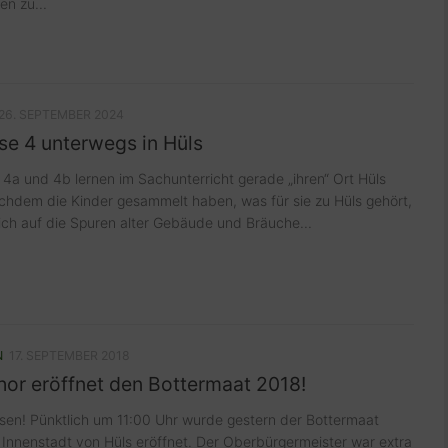
n zu...
26. SEPTEMBER 2024
se 4 unterwegs in Hüls
 4a und 4b lernen im Sachunterricht gerade „ihren“ Ort Hüls
hdem die Kinder gesammelt haben, was für sie zu Hüls gehört,
ich auf die Spuren alter Gebäude und Bräuche...
N
17. SEPTEMBER 2018
hor eröffnet den Bottermaat 2018!
esen! Pünktlich um 11:00 Uhr wurde gestern der Bottermaat
 Innenstadt von Hüls eröffnet. Der Oberbürgermeister war extra