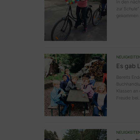
In den näch
zur Schule“
gekommen si
NEUIGKEITE
Es gab L
Bereits End
Buchhandlun
Klassen an 
Freude bei..
NEUIGKEITE