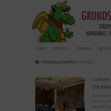
Zum Inhalt springen
START
SCHULE
TERMINE
BETRE
VERSCHLAGWORTET:
KREFELD
ALLGEMEIN
Die Kla
Die vierten
Sachunterri
die tolle C