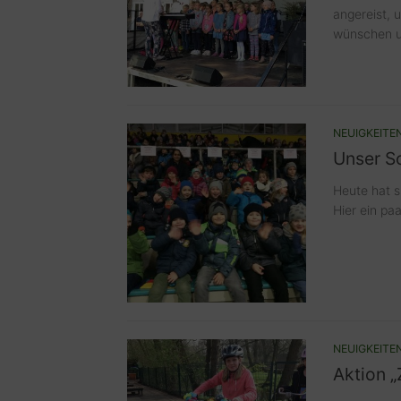
angereist, 
wünschen u
NEUIGKEITE
Unser S
Heute hat s
Hier ein pa
NEUIGKEITE
Aktion „