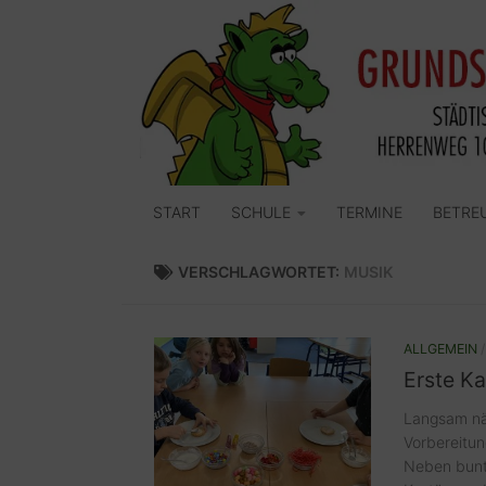
Zum Inhalt springen
START
SCHULE
TERMINE
BETRE
VERSCHLAGWORTET:
MUSIK
ALLGEMEIN
Erste K
Langsam näh
Vorbereitu
Neben bunte