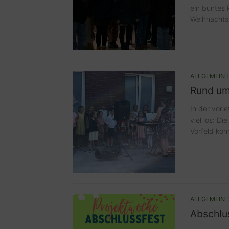
ein buntes 
Weihnachtsl
ALLGEMEIN
Rund um 
In der vorl
viel los: D
Vorfeld kon
ALLGEMEIN
Abschlu