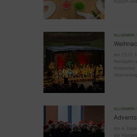
Kostüm und 
ALLGEMEIN
Weihnac
Am 23.12. f
Rennbahn st
Kinderchor 
Gitarrenbeg
ALLGEMEIN
Advents
Am 4. Dezem
der Klassen