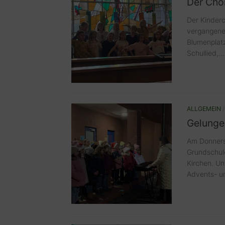
Der Cho
Der Kinderc
vergangenen
Blumenplat
Schullied,...
ALLGEMEIN
Gelunge
Am Donnerst
Grundschul
Kirchen. Un
Advents- un