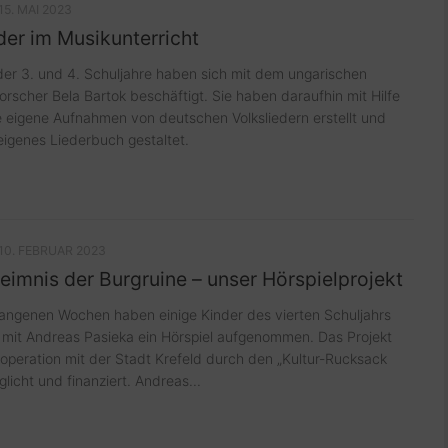
15. MAI 2023
der im Musikunterricht
der 3. und 4. Schuljahre haben sich mit dem ungarischen
orscher Bela Bartok beschäftigt. Sie haben daraufhin mit Hilfe
ie eigene Aufnahmen von deutschen Volksliedern erstellt und
eigenes Liederbuch gestaltet.
10. FEBRUAR 2023
imnis der Burgruine – unser Hörspielprojekt
angenen Wochen haben einige Kinder des vierten Schuljahrs
mit Andreas Pasieka ein Hörspiel aufgenommen. Das Projekt
operation mit der Stadt Krefeld durch den „Kultur-Rucksack
icht und finanziert. Andreas...