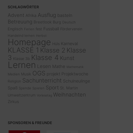
SCHLAGWÖRTER
Ausflug
Advent
basteln
Afrika
Betreuung
Breetlook
Burg
Deutsch
Fussball
Englisch
fest
Förderverein
Ferien
Handelnd lernen
Herbst
Homepage
Karneval
Hüls
KLASSE 1
Klasse 2
Klasse
Klasse 4
3
Kunst
Klasse 3b
Lernen
Lesen
Mathe
Mathematik
OGS
projekt
Projektwoche
Musik
Medien
Sachunterricht
Schulneulinge
Religion
Sport
Spaß
St. Martin
Spende
Spielen
Weihnachten
Umweltzentrum
Vorlesetag
Zirkus
SPONSOREN & FREUNDE