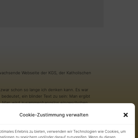
g wachsende Webseite der KGS, der Katholischen
nd zwar schon so lange ich denken kann. Es war
 bedeutet, ein blinder Text zu sein: Man ergibt
inn. Man wird zusammenhangslos eingeschoben
 nicht erst gelesen. Aber bin ich allein deshalb
Cookie-Zustimmung verwalten
?
tsellerlisten stehen. Aber andere Texte schaffen
optimales Erlebnis zu bieten, verwenden wir Technologien wie Cookies, um
es mich nicht besonders blind zu sein. Und
mationen zu speichern und/oder darauf zuzugreifen. Wenn du diesen