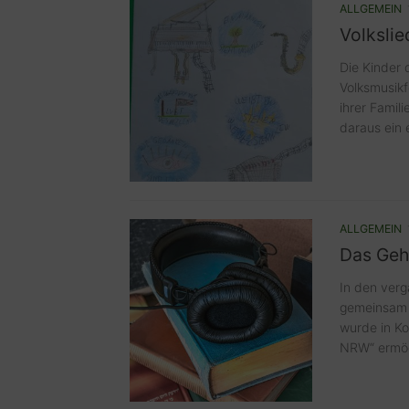
ALLGEMEIN
Volkslie
Die Kinder 
Volksmusikf
ihrer Famil
daraus ein 
ALLGEMEIN
Das Gehe
In den verg
gemeinsam 
wurde in Ko
NRW“ ermögl