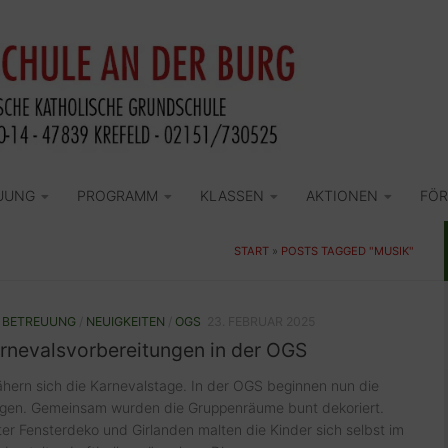
UUNG
PROGRAMM
KLASSEN
AKTIONEN
FÖR
START
»
POSTS TAGGED "MUSIK"
/
BETREUUNG
/
NEUIGKEITEN
/
OGS
23. FEBRUAR 2025
arnevalsvorbereitungen in der OGS
ern sich die Karnevalstage. In der OGS beginnen nun die
ngen. Gemeinsam wurden die Gruppenräume bunt dekoriert.
r Fensterdeko und Girlanden malten die Kinder sich selbst im