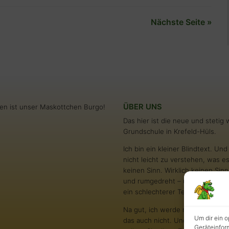
Nächste Seite »
ÜBER UNS
en ist unser Maskottchen Burgo!
Das hier ist die neue und steti
Grundschule in Krefeld-Hüls.
Ich bin ein kleiner Blindtext. U
nicht leicht zu verstehen, was es
keinen Sinn. Wirklich keinen S
und rumgedreht – und oftmals gar
ein schlechterer Text als andere
Na gut, ich werde nie in den Bes
Um dir ein 
das auch nicht. Und darum stört 
Geräteinfor