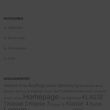
KATEGORIEN
Allgemein
Betreuung
Neuigkeiten
OGS
SCHLAGWÖRTER
Ausflug
Advent
Betreuung
basteln
Afrika
Breetlook
Burg
Fussball
Englisch
fest
Förderverein
Deutsch
Ferien
Handelnd
Einschulung
Homepage
KLASSE
Karneval
Hüls
lernen
Herbst
1
Klasse 4
Klasse 2
Klasse 3
Kunst
Klasse 3b
Lernen