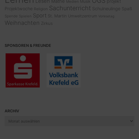
OGS
Lesen
Mathe
projekt
Musik
Medien
Sachunterricht
Projektwoche
Schulneulinge
Spaß
Religion
Sport
St. Martin
Umweltzentrum
Spende
Spielen
Vorlesetag
Weihnachten
Zirkus
SPONSOREN & FREUNDE
ARCHIV
Archiv