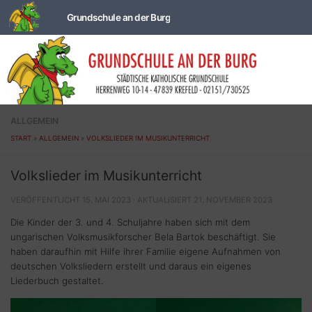
Zum Inhalt springen
ALLGEMEIN
START
»
ALLGEMEIN
»
VOLKSLIEDER IM MUSIKUNTERRICHT
Volkslieder im Musikunterricht
VERÖFFENTLICHT
15. MAI 2023
· AKTUALISIERT
21. NOVEMBER 2023
Die Kinder der 3. und 4. Schuljahre haben sich mit dem
ungarischen Volksmusikforscher Bela Bartok beschäftigt. Sie
haben daraufhin mit Hilfe ihrer Familie eigene Aufnahmen von
deutschen Volksliedern erstellt und daraus ein eigenes
Liederbuch gestaltet.