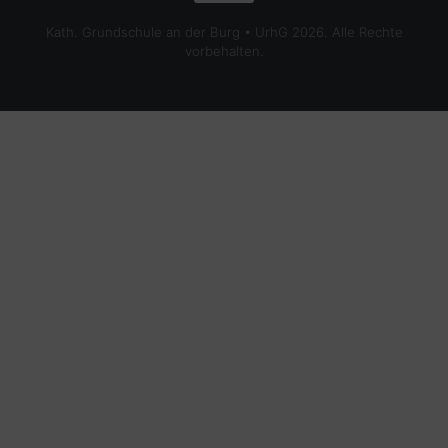
Kath. Grundschule an der Burg • UrhG 2026. Alle Rechte
vorbehalten.