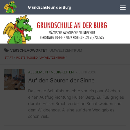
Zum Inhalt springen
VERSCHLAGWORTET:
UMWELTZENTRUM
START
»
POSTS TAGGED "UMWELTZENTRUM"
ALLGEMEIN
/
NEUIGKEITEN
7. JUNI 2026
Auf den Spuren der Sinne
Das erste Schuljahr machte vor ein paar Wochen
einen Ausflug Richtung Hülser Berg. Zu Fuß ging es
durchs Hülser Bruch vorbei an Schafsweiden und
dem Wildgehege. Alleine auf dem Weg gab es
schon viel...