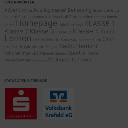
SCHLAGWÖRTER
Ausflug
Advent
Betreuung
basteln
Afrika
Breetlook
Burg
Fussball
Englisch
fest
Förderverein
Deutsch
Ferien
Handelnd lernen
Homepage
KLASSE 1
Karneval
Hüls
Herbst
Klasse 4
Klasse 2
Klasse 3
Kunst
Klasse 3b
Lernen
OGS
Lesen
Mathe
Musik
Medien
Mathematik
Sachunterricht
projekt
Projektwoche
Religion
Sport
Schulneulinge
Spaß
St. Martin
Spende
Spielen
Weihnachten
Zirkus
Umweltzentrum
Vorlesetag
SPONSOREN & FREUNDE