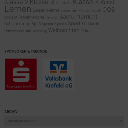
Klasse 4
Klasse 2
Klasse 3
Kunst
Klasse 3b
Lernen
OGS
Lesen
Mathe
Musik
Medien
Mathematik
Sachunterricht
projekt
Projektwoche
Religion
Sport
Schulneulinge
Spaß
St. Martin
Spende
Spielen
Weihnachten
Zirkus
Umweltzentrum
Vorlesetag
SPONSOREN & FREUNDE
ARCHIV
Archiv