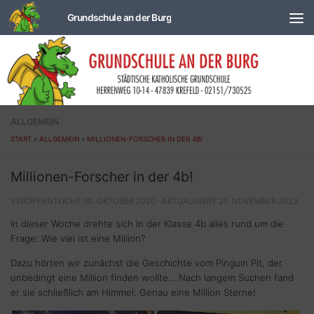
Zum Inhalt springen
ALLGEMEIN
START
»
ALLGEMEIN
»
MILLIONEN-FORSCHER IN DER 4B!
Millionen-Forscher in der 4b!
VERÖFFENTLICHT
30. OKTOBER 2020
· AKTUALISIERT
21. NOVEMBER 2023
In dieser Woche drehte sich in der Klasse 4b alles rund um die
Frage: Wie viel ist eine Million?
Dazu hörten wir zunächst die Geschichte vom Pinguin Pit, der
unbedingt eine Million finden wollte… Nach langem Suchen fand
er sie schließlich am Himmel: Genau eine Million Sterne!