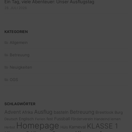
Ein Tag, viele Abenteuer: Unser Ausflugstag
28. JULI 2026
KATEGORIEN
Allgemein
Betreuung
Neuigkeiten
OGS
SCHLAGWÖRTER
Ausflug
Advent
Betreuung
basteln
Afrika
Breetlook
Burg
Fussball
Englisch
fest
Förderverein
Deutsch
Ferien
Handelnd lernen
Homepage
KLASSE 1
Karneval
Hüls
Herbst