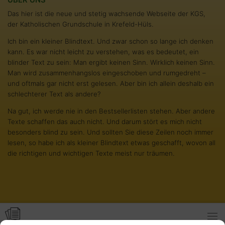
Das hier ist die neue und stetig wachsende Webseite der KGS,
der Katholischen Grundschule in Krefeld-Hüls.
Ich bin ein kleiner Blindtext. Und zwar schon so lange ich denken
kann. Es war nicht leicht zu verstehen, was es bedeutet, ein
blinder Text zu sein: Man ergibt keinen Sinn. Wirklich keinen Sinn.
Man wird zusammenhangslos eingeschoben und rumgedreht –
und oftmals gar nicht erst gelesen. Aber bin ich allein deshalb ein
schlechterer Text als andere?
Na gut, ich werde nie in den Bestsellerlisten stehen. Aber andere
Texte schaffen das auch nicht. Und darum stört es mich nicht
besonders blind zu sein. Und sollten Sie diese Zeilen noch immer
lesen, so habe ich als kleiner Blindtext etwas geschafft, wovon all
die richtigen und wichtigen Texte meist nur träumen.