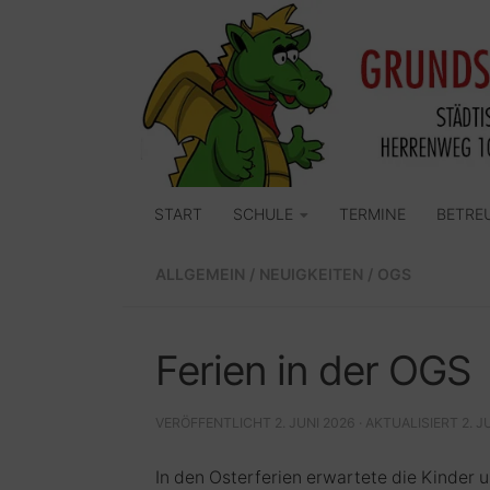
Zum Inhalt springen
START
SCHULE
TERMINE
BETRE
ALLGEMEIN
/
NEUIGKEITEN
/
OGS
Ferien in der OGS
VERÖFFENTLICHT
2. JUNI 2026
· AKTUALISIERT
2. J
In den Osterferien erwartete die Kinder