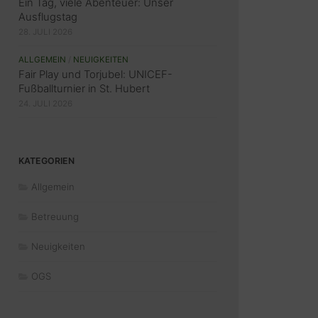
Ein Tag, viele Abenteuer: Unser
Ausflugstag
28. JULI 2026
ALLGEMEIN
/
NEUIGKEITEN
Fair Play und Torjubel: UNICEF-
Fußballturnier in St. Hubert
24. JULI 2026
KATEGORIEN
Allgemein
Betreuung
Neuigkeiten
OGS