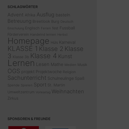
SCHLAGWÖRTER
Ausflug
Advent
basteln
Afrika
Betreuung
Breetlook
Burg
Deutsch
Fussball
Englisch
fest
Ferien
Einschulung
Förderverein
Handelnd lernen
Herbst
Homepage
Karneval
Hüls
KLASSE 1
Klasse 2
Klasse
Klasse 4
3
Kunst
Klasse 3b
Lernen
Lesen
Mathe
Musik
Medien
OGS
projekt
Projektwoche
Religion
Sachunterricht
Schulneulinge
Spaß
Sport
St. Martin
Spende
Spielen
Weihnachten
Umweltzentrum
Vorlesetag
Zirkus
SPONSOREN & FREUNDE