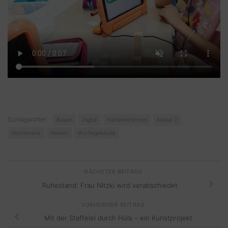
Schlagwörter:
Bauen
Digital
Handelnd lernen
Klasse 2
Mathematik
Medien
Würfelgebäude
NÄCHSTER BEITRAG
Ruhestand: Frau Nitzki wird verabschiedet
VORHERIGER BEITRAG
Mit der Staffelei durch Hüls – ein Kunstprojekt