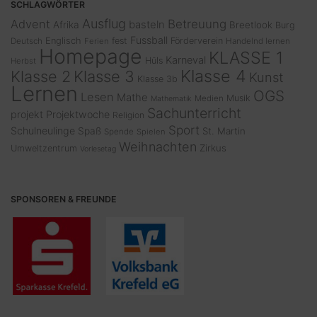
SCHLAGWÖRTER
Ausflug
Advent
Betreuung
basteln
Afrika
Breetlook
Burg
Fussball
Englisch
fest
Förderverein
Deutsch
Ferien
Handelnd lernen
Homepage
KLASSE 1
Karneval
Hüls
Herbst
Klasse 4
Klasse 2
Klasse 3
Kunst
Klasse 3b
Lernen
OGS
Lesen
Mathe
Musik
Medien
Mathematik
Sachunterricht
projekt
Projektwoche
Religion
Sport
Schulneulinge
Spaß
St. Martin
Spende
Spielen
Weihnachten
Zirkus
Umweltzentrum
Vorlesetag
SPONSOREN & FREUNDE