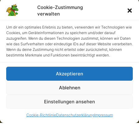
Cookie-Zustimmung
Das da oben ist unser Maskottchen Burgo!
verwalten
Um dir ein optimales Erlebnis zu bieten, verwenden wir Technologien wie
ÜBER UNS
Cookies, um Geräteinformationen zu speichern und/oder darauf
zuzugreifen. Wenn du diesen Technologien zustimmst, können wir Daten
Das hier ist die neue und stetig wachsende Webseite der KGS,
wie das Surfverhalten oder eindeutige IDs auf dieser Website verarbeiten.
der Katholischen Grundschule in Krefeld-Hüls.
Wenn du deine Zustimmung nicht erteilst oder zurückziehst, können
bestimmte Merkmale und Funktionen beeinträchtigt werden.
Ich bin ein kleiner Blindtext. Und zwar schon so lange ich denken
kann. Es war nicht leicht zu verstehen, was es bedeutet, ein
blinder Text zu sein: Man ergibt keinen Sinn. Wirklich keinen Sinn.
Akzeptieren
Man wird zusammenhangslos eingeschoben und rumgedreht –
und oftmals gar nicht erst gelesen. Aber bin ich allein deshalb ein
Ablehnen
schlechterer Text als andere?
Na gut, ich werde nie in den Bestsellerlisten stehen. Aber andere
Einstellungen ansehen
Texte schaffen das auch nicht. Und darum stört es mich nicht
besonders blind zu sein. Und sollten Sie diese Zeilen noch immer
Cookie-Richtlinie
Datenschutzerklärung
Impressum
lesen, so habe ich als kleiner Blindtext etwas geschafft, wovon all
die richtigen und wichtigen Texte meist nur träumen.