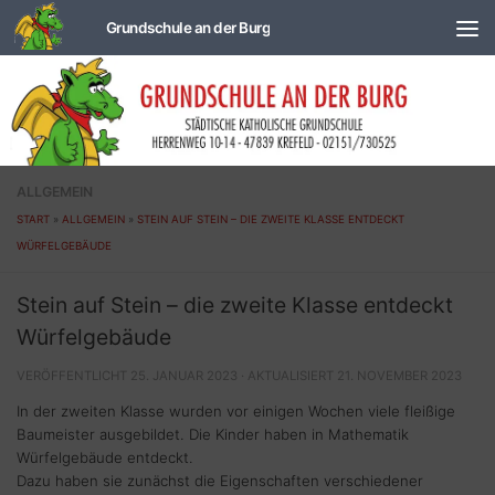
Zum Inhalt springen
ALLGEMEIN
START
»
ALLGEMEIN
»
STEIN AUF STEIN – DIE ZWEITE KLASSE ENTDECKT
WÜRFELGEBÄUDE
Stein auf Stein – die zweite Klasse entdeckt
Würfelgebäude
VERÖFFENTLICHT
25. JANUAR 2023
· AKTUALISIERT
21. NOVEMBER 2023
In der zweiten Klasse wurden vor einigen Wochen viele fleißige
Baumeister ausgebildet. Die Kinder haben in Mathematik
Würfelgebäude entdeckt.
Dazu haben sie zunächst die Eigenschaften verschiedener