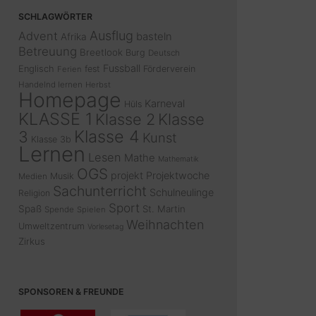
SCHLAGWÖRTER
Ausflug
Advent
basteln
Afrika
Betreuung
Breetlook
Burg
Deutsch
Fussball
Englisch
fest
Förderverein
Ferien
Handelnd lernen
Herbst
Homepage
Karneval
Hüls
KLASSE 1
Klasse 2
Klasse
Klasse 4
3
Kunst
Klasse 3b
Lernen
Lesen
Mathe
Mathematik
OGS
projekt
Projektwoche
Musik
Medien
Sachunterricht
Schulneulinge
Religion
Sport
Spaß
St. Martin
Spende
Spielen
Weihnachten
Umweltzentrum
Vorlesetag
Zirkus
SPONSOREN & FREUNDE