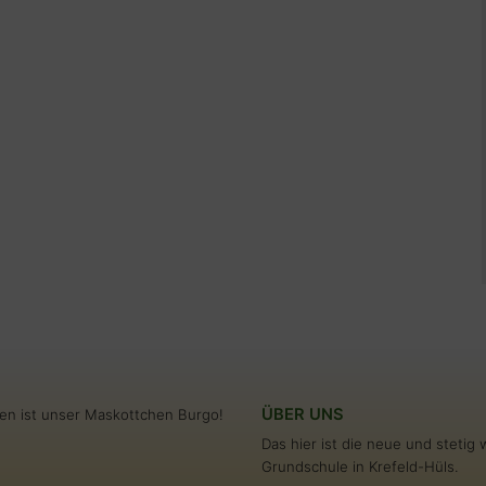
ÜBER UNS
en ist unser Maskottchen Burgo!
Das hier ist die neue und steti
Grundschule in Krefeld-Hüls.