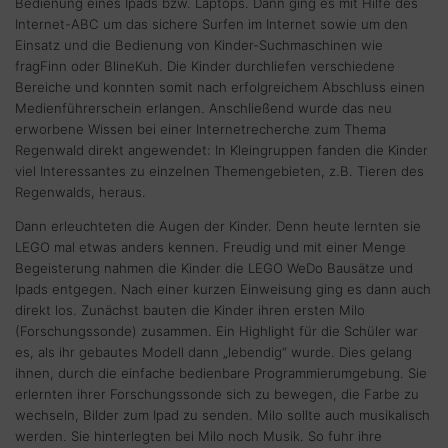
Bedienung eines Ipads bzw. Laptops. Dann ging es mit Hilfe des
Internet-ABC um das sichere Surfen im Internet sowie um den
Einsatz und die Bedienung von Kinder-Suchmaschinen wie
fragFinn oder BlineKuh. Die Kinder durchliefen verschiedene
Bereiche und konnten somit nach erfolgreichem Abschluss einen
Medienführerschein erlangen. Anschließend wurde das neu
erworbene Wissen bei einer Internetrecherche zum Thema
Regenwald direkt angewendet: In Kleingruppen fanden die Kinder
viel Interessantes zu einzelnen Themengebieten, z.B. Tieren des
Regenwalds, heraus.
Dann erleuchteten die Augen der Kinder. Denn heute lernten sie
LEGO mal etwas anders kennen. Freudig und mit einer Menge
Begeisterung nahmen die Kinder die LEGO WeDo Bausätze und
Ipads entgegen. Nach einer kurzen Einweisung ging es dann auch
direkt los. Zunächst bauten die Kinder ihren ersten Milo
(Forschungssonde) zusammen. Ein Highlight für die Schüler war
es, als ihr gebautes Modell dann „lebendig“ wurde. Dies gelang
ihnen, durch die einfache bedienbare Programmierumgebung. Sie
erlernten ihrer Forschungssonde sich zu bewegen, die Farbe zu
wechseln, Bilder zum Ipad zu senden. Milo sollte auch musikalisch
werden. Sie hinterlegten bei Milo noch Musik. So fuhr ihre