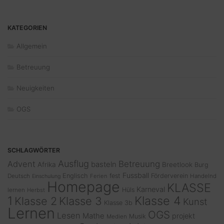
KATEGORIEN
Allgemein
Betreuung
Neuigkeiten
OGS
SCHLAGWÖRTER
Ausflug
Advent
Betreuung
basteln
Afrika
Breetlook
Burg
Fussball
Englisch
fest
Förderverein
Deutsch
Ferien
Handelnd
Einschulung
Homepage
KLASSE
Karneval
Hüls
lernen
Herbst
1
Klasse 4
Klasse 2
Klasse 3
Kunst
Klasse 3b
Lernen
OGS
Lesen
Mathe
projekt
Musik
Medien