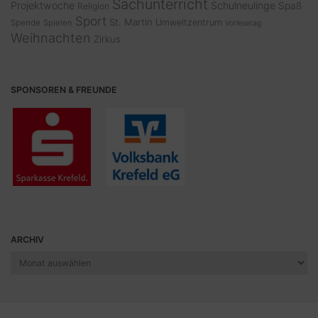
Sachunterricht
Projektwoche
Schulneulinge
Spaß
Religion
Sport
St. Martin
Umweltzentrum
Spende
Spielen
Vorlesetag
Weihnachten
Zirkus
SPONSOREN & FREUNDE
ARCHIV
Archiv