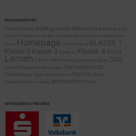
SCHLAGWÖRTER
Ausflug
Advent
Betreuung
basteln
Afrika
Breetlook
Burg
Fussball
Englisch
fest
Förderverein
Deutsch
Ferien
Handelnd lernen
Homepage
KLASSE 1
Karneval
Hüls
Herbst
Klasse 4
Klasse 2
Klasse 3
Kunst
Klasse 3b
Lernen
OGS
Lesen
Mathe
Musik
Medien
Mathematik
Sachunterricht
projekt
Projektwoche
Religion
Sport
Schulneulinge
Spaß
St. Martin
Spende
Spielen
Weihnachten
Zirkus
Umweltzentrum
Vorlesetag
SPONSOREN & FREUNDE