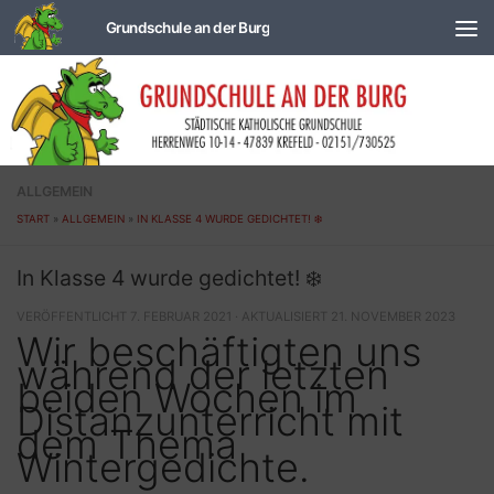
Zum Inhalt springen
ALLGEMEIN
START
»
ALLGEMEIN
»
IN KLASSE 4 WURDE GEDICHTET! ❄️
In Klasse 4 wurde gedichtet! ❄️
VERÖFFENTLICHT
7. FEBRUAR 2021
· AKTUALISIERT
21. NOVEMBER 2023
Wir beschäftigten uns
während der letzten
beiden Wochen im
Distanzunterricht mit
dem Thema
Wintergedichte.