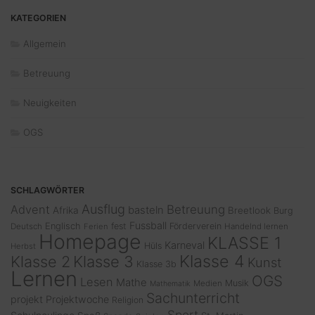
KATEGORIEN
Allgemein
Betreuung
Neuigkeiten
OGS
SCHLAGWÖRTER
Ausflug
Advent
Betreuung
basteln
Afrika
Breetlook
Burg
Fussball
Englisch
fest
Förderverein
Deutsch
Ferien
Handelnd lernen
Homepage
KLASSE 1
Karneval
Hüls
Herbst
Klasse 4
Klasse 2
Klasse 3
Kunst
Klasse 3b
Lernen
OGS
Lesen
Mathe
Musik
Medien
Mathematik
Sachunterricht
projekt
Projektwoche
Religion
Sport