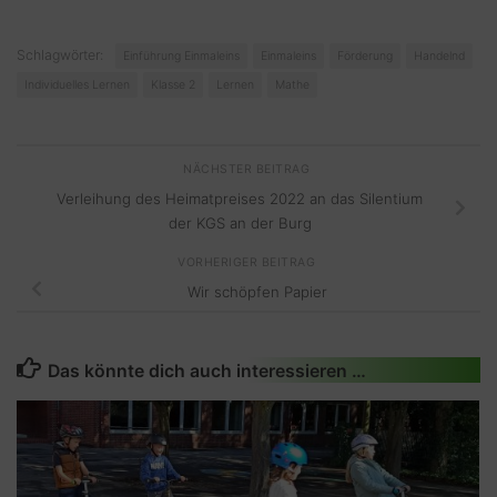
Schlagwörter:
Einführung Einmaleins
Einmaleins
Förderung
Handelnd
Individuelles Lernen
Klasse 2
Lernen
Mathe
NÄCHSTER BEITRAG
Verleihung des Heimatpreises 2022 an das Silentium
der KGS an der Burg
VORHERIGER BEITRAG
Wir schöpfen Papier
Das könnte dich auch interessieren …