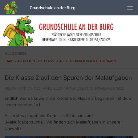
Zum Inhalt springen
ALLGEMEIN
START
»
ALLGEMEIN
»
DIE KLASSE 2 AUF DEN SPUREN DER MALAUFGABEN
Die Klasse 2 auf den Spuren der Malaufgaben
VERÖFFENTLICHT
23. MÄRZ 2023
· AKTUALISIERT
21. NOVEMBER 2023
Endlich war es soweit: die Kinder der Klasse 2 begannen mit dem
langersehnten 1×1.
Als erstes gingen die Kinder im Schulhaus auf
„Malaufgabensuche“. Wo finden sich Malaufgaben in unserer
Umwelt?