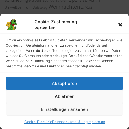
Schulneulinge
Spaß
St. Martin
Spende
Spielen
Weihnachten
Zirkus
Umweltzentrum
Vorlesetag
Cookie-Zustimmung
verwalten
SPONSOREN & FREUNDE
Um dir ein optimales Erlebnis zu bieten, verwenden wir Technologien wie
Cookies, um Geräteinformationen zu speichern und/oder darauf
zuzugreifen. Wenn du diesen Technologien zustimmst, können wir Daten
wie das Surfverhalten oder eindeutige IDs auf dieser Website verarbeiten.
Wenn du deine Zustimmung nicht erteilst oder zurückziehst, können
bestimmte Merkmale und Funktionen beeinträchtigt werden.
Akzeptieren
ARCHIV
Ablehnen
Archiv
Einstellungen ansehen
Cookie-Richtlinie
Datenschutzerklärung
Impressum