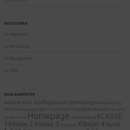
24. JULI 2026
KATEGORIEN
Allgemein
Betreuung
Neuigkeiten
OGS
SCHLAGWÖRTER
Ausflug
Advent
Betreuung
basteln
Afrika
Breetlook
Burg
Fussball
Englisch
fest
Förderverein
Deutsch
Ferien
Handelnd
Einschulung
Homepage
KLASSE
Karneval
Hüls
lernen
Herbst
1
Klasse 4
Klasse 2
Klasse 3
Kunst
Klasse 3b