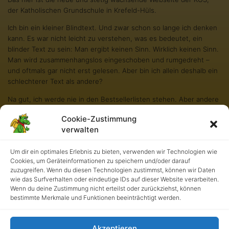
der Katholischen Grundschule in Krefeld-Hüls.
Ich bin ein kleiner Blindtext. Und zwar schon so lange ich denken
kann. Es war nicht leicht zu verstehen, was es bedeutet, ein
blinder Text zu sein: Man ergibt keinen Sinn. Wirklich keinen Sinn.
Man wird zusammenhangslos eingeschoben und rumgedreht –
und oftmals gar nicht erst gelesen. Aber bin ich allein deshalb ein
schlechterer Text als andere?
Na gut, ich werde nie in den Bestsellerlisten stehen. Aber andere
Texte schaffen das auch nicht. Und darum stört es mich nicht
Cookie-Zustimmung
besonders blind zu sein. Und sollten Sie diese Zeilen noch immer
verwalten
lesen, so habe ich als kleiner Blindtext etwas geschafft, wovon all
die richtigen und wichtigen Texte meist nur träumen.
Um dir ein optimales Erlebnis zu bieten, verwenden wir Technologien wie
Cookies, um Geräteinformationen zu speichern und/oder darauf
zuzugreifen. Wenn du diesen Technologien zustimmst, können wir Daten
wie das Surfverhalten oder eindeutige IDs auf dieser Website verarbeiten.
Wenn du deine Zustimmung nicht erteilst oder zurückziehst, können
bestimmte Merkmale und Funktionen beeinträchtigt werden.
Akzeptieren