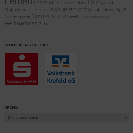
Lernen
OGS
Lesen
Mathe
projekt
Musik
Medien
Sachunterricht
Projektwoche
Schulneulinge
Spaß
Religion
Sport
St. Martin
Umweltzentrum
Spende
Spielen
Vorlesetag
Weihnachten
Zirkus
SPONSOREN & FREUNDE
ARCHIV
Archiv