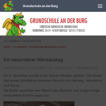
Zum Inhalt springen
ALLGEMEIN
/
NEUIGKEITEN
START
»
ALLGEMEIN
»
EIN BESONDERER NIKOLAUSTAG
Ein besonderer Nikolaustag
VERÖFFENTLICHT
6. DEZEMBER 2023
· AKTUALISIERT
7. DEZEMBER 2023
Am 6. Dezember wurde in der Schule Nikolaus gefeiert. Die Kinder
des ersten Schuljahres bekamen Besuch von Nikolaus, Nikodemus
und Zarras.
Die Kinder lauschten den Worten des Bischofs und trugen einige
einstudierte Aufführungen vor.