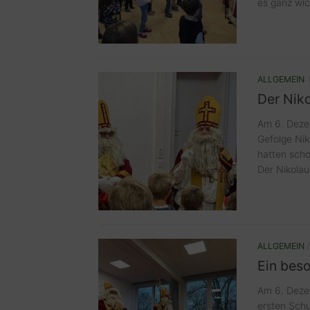
es ganz wich
ALLGEMEIN
Der Niko
Am 6. Deze
Gefolge Nik
hatten scho
Der Nikolaus
ALLGEMEIN
Ein bes
Am 6. Dezem
ersten Sch