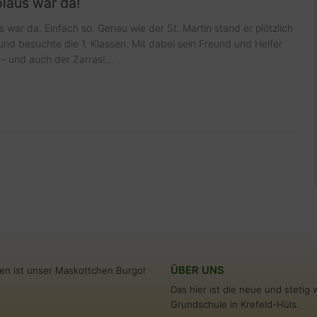
laus war da!
s war da. Einfach so. Genau wie der St. Martin stand er plötzlich
 und besuchte die 1. Klassen. Mit dabei sein Freund und Helfer
 und auch der Zarras!...
ÜBER UNS
en ist unser Maskottchen Burgo!
Das hier ist die neue und steti
Grundschule in Krefeld-Hüls.