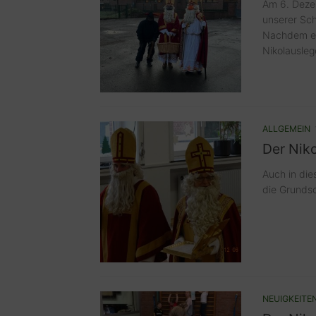
Am 6. Dezem
unserer Sch
Nachdem er 
Nikolausleg
ALLGEMEIN
Der Niko
Auch in di
die Grunds
NEUIGKEITE