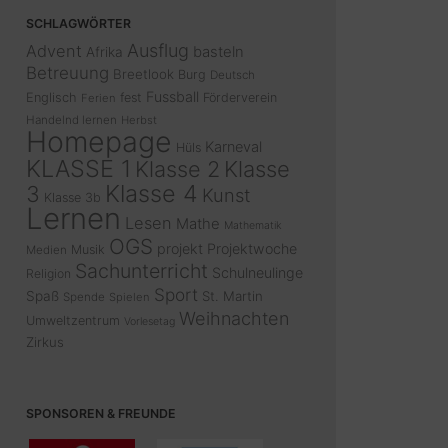
SCHLAGWÖRTER
Ausflug
Advent
basteln
Afrika
Betreuung
Breetlook
Burg
Deutsch
Fussball
Englisch
fest
Förderverein
Ferien
Handelnd lernen
Herbst
Homepage
Karneval
Hüls
KLASSE 1
Klasse 2
Klasse
Klasse 4
3
Kunst
Klasse 3b
Lernen
Lesen
Mathe
Mathematik
OGS
projekt
Projektwoche
Musik
Medien
Sachunterricht
Schulneulinge
Religion
Sport
Spaß
St. Martin
Spende
Spielen
Weihnachten
Umweltzentrum
Vorlesetag
Zirkus
SPONSOREN & FREUNDE