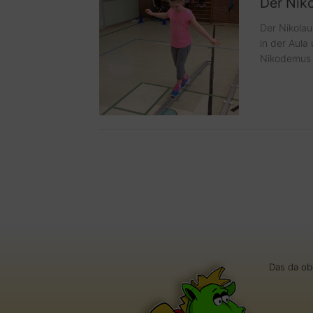
Der Niko
Der Nikolau
in der Aula
Nikodemus –
Das da ob