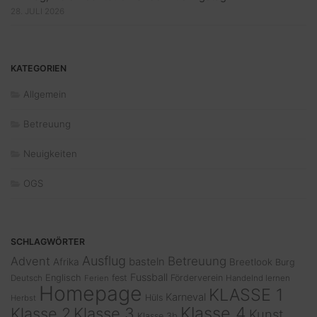
28. JULI 2026
KATEGORIEN
Allgemein
Betreuung
Neuigkeiten
OGS
SCHLAGWÖRTER
Ausflug
Advent
Betreuung
basteln
Afrika
Breetlook
Burg
Fussball
Englisch
fest
Förderverein
Deutsch
Ferien
Handelnd lernen
Homepage
KLASSE 1
Karneval
Hüls
Herbst
Klasse 4
Klasse 2
Klasse 3
Kunst
Klasse 3b