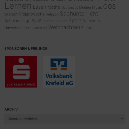
Lernen
OGS
Lesen
Mathe
Musik
Medien
Mathematik
Sachunterricht
projekt
Projektwoche
Religion
Sport
Schulneulinge
Spaß
St. Martin
Spende
Spielen
Weihnachten
Zirkus
Umweltzentrum
Vorlesetag
SPONSOREN & FREUNDE
ARCHIV
Archiv