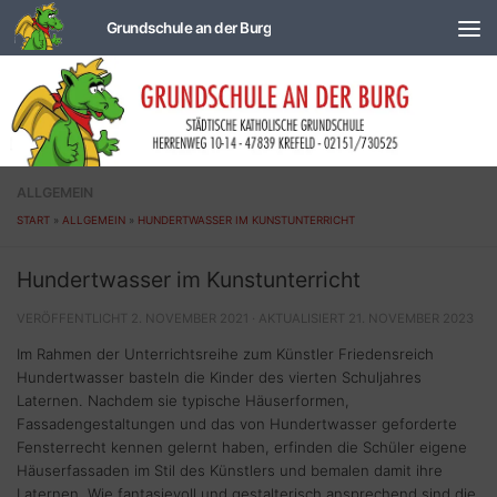
Zum Inhalt springen
ALLGEMEIN
START
»
ALLGEMEIN
»
HUNDERTWASSER IM KUNSTUNTERRICHT
Hundertwasser im Kunstunterricht
VERÖFFENTLICHT
2. NOVEMBER 2021
· AKTUALISIERT
21. NOVEMBER 2023
Im Rahmen der Unterrichtsreihe zum Künstler Friedensreich
Hundertwasser basteln die Kinder des vierten Schuljahres
Laternen. Nachdem sie typische Häuserformen,
Fassadengestaltungen und das von Hundertwasser geforderte
Fensterrecht kennen gelernt haben, erfinden die Schüler eigene
Häuserfassaden im Stil des Künstlers und bemalen damit ihre
Laternen. Wie fantasievoll und gestalterisch ansprechend sind die