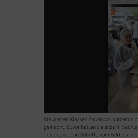
15
16
17
18
19
20
21
22
23
24
25
26
27
28
29
Die vierten Klassen haben vor kurzem ein
gemacht. Zuvor hatten sie sich im Sachu
gelernt, welche Schritte vom Feld bis in