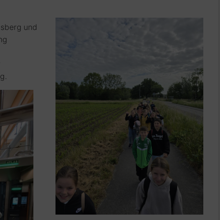
isberg und
ng
r
g.