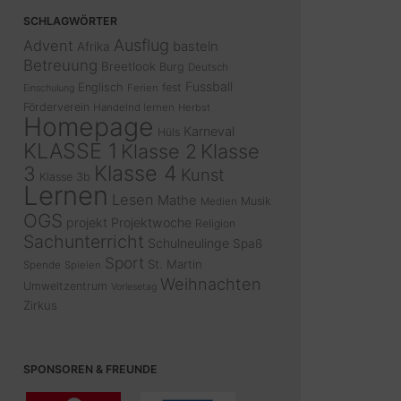
SCHLAGWÖRTER
Ausflug
Advent
basteln
Afrika
Betreuung
Breetlook
Burg
Deutsch
Fussball
Englisch
fest
Ferien
Einschulung
Förderverein
Handelnd lernen
Herbst
Homepage
Karneval
Hüls
KLASSE 1
Klasse 2
Klasse
Klasse 4
3
Kunst
Klasse 3b
Lernen
Lesen
Mathe
Musik
Medien
OGS
projekt
Projektwoche
Religion
Sachunterricht
Schulneulinge
Spaß
Sport
St. Martin
Spende
Spielen
Weihnachten
Umweltzentrum
Vorlesetag
Zirkus
SPONSOREN & FREUNDE