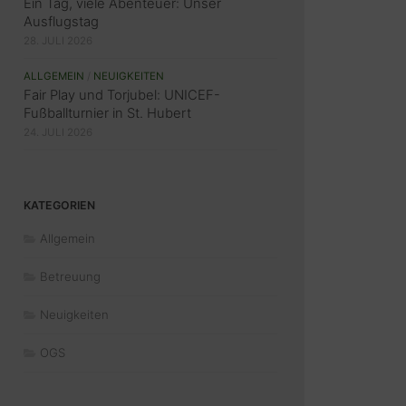
Ein Tag, viele Abenteuer: Unser
Ausflugstag
28. JULI 2026
ALLGEMEIN
/
NEUIGKEITEN
Fair Play und Torjubel: UNICEF-
Fußballturnier in St. Hubert
24. JULI 2026
KATEGORIEN
Allgemein
Betreuung
Neuigkeiten
OGS