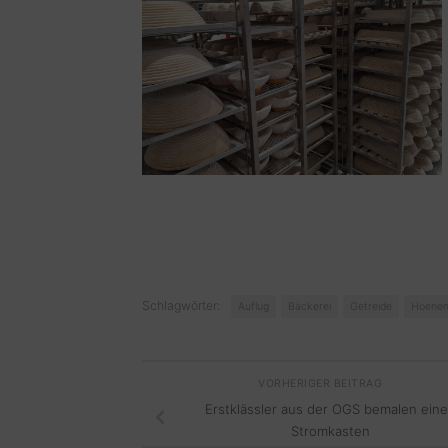
Schlagwörter:
Auflug
Bäckerei
Getreide
Hoene
VORHERIGER BEITRAG
Erstklässler aus der OGS bemalen ein
Stromkasten