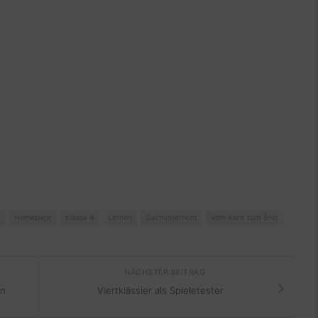
n
Homepage
Klasse 4
Lernen
Sachunterricht
Vom Korn zum Brot
NÄCHSTER BEITRAG
en
Viertklässler als Spieletester