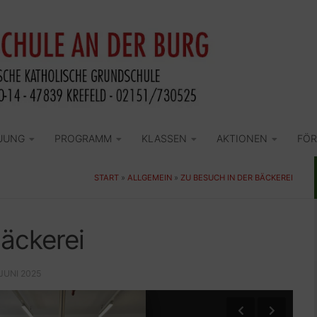
UUNG
PROGRAMM
KLASSEN
AKTIONEN
FÖR
START
»
ALLGEMEIN
»
ZU BESUCH IN DER BÄCKEREI
äckerei
 JUNI 2025