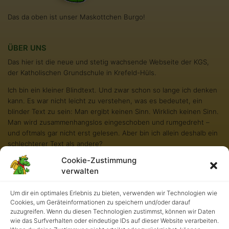
Das da oben ist unser Maskottchen Burgo!
ÜBER UNS
Das hier ist die neue und stetig wachsende Webseite der KGS,
der Katholischen Grundschule in Krefeld-Hüls.
Ich bin ein kleiner Blindtext. Und zwar schon so lange ich denken
kann. Es war nicht leicht zu verstehen, was es bedeutet, ein
blinder Text zu sein: Man ergibt keinen Sinn. Wirklich keinen Sinn.
Man wird zusammenhangslos eingeschoben und rumgedreht –
und oftmals gar nicht erst gelesen. Aber bin ich allein deshalb ein
schlechterer Text als andere?
Cookie-Zustimmung
Na gut, ich werde nie in den Bestsellerlisten stehen. Aber andere
verwalten
Texte schaffen das auch nicht. Und darum stört es mich nicht
besonders blind zu sein. Und sollten Sie diese Zeilen noch immer
Um dir ein optimales Erlebnis zu bieten, verwenden wir Technologien wie
lesen, so habe ich als kleiner Blindtext etwas geschafft, wovon all
Cookies, um Geräteinformationen zu speichern und/oder darauf
die richtigen und wichtigen Texte meist nur träumen.
zuzugreifen. Wenn du diesen Technologien zustimmst, können wir Daten
wie das Surfverhalten oder eindeutige IDs auf dieser Website verarbeiten.