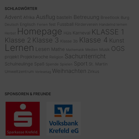
SCHLAGWÖRTER
Ausflug
Advent
Betreuung
basteln
Afrika
Breetlook
Burg
Fussball
Englisch
fest
Förderverein
Deutsch
Ferien
Handelnd lernen
Homepage
KLASSE 1
Karneval
Hüls
Herbst
Klasse 4
Klasse 2
Klasse 3
Kunst
Klasse 3b
Lernen
OGS
Lesen
Mathe
Musik
Medien
Mathematik
Sachunterricht
projekt
Projektwoche
Religion
Sport
Schulneulinge
Spaß
St. Martin
Spende
Spielen
Weihnachten
Zirkus
Umweltzentrum
Vorlesetag
SPONSOREN & FREUNDE