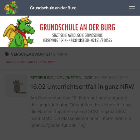
Zum Inhalt springen
VERSCHLAGWORTET:
STURM
START
»
POSTS TAGGED "STURM"
BETREUUNG
/
NEUIGKEITEN
/
OGS
16. FEBRUAR 2022
16.02 Unterrichtsentfall in ganz NRW
Am Donnerstag den 16. Februar findet aufgrund
der angekündigten Orkanböen der Unterricht und
die Nachmittagsbetreuung (OGS) in ganz NRW
nicht statt. Die Klassenlehrerinnen informieren Sie
über Aufgaben für den Tag.