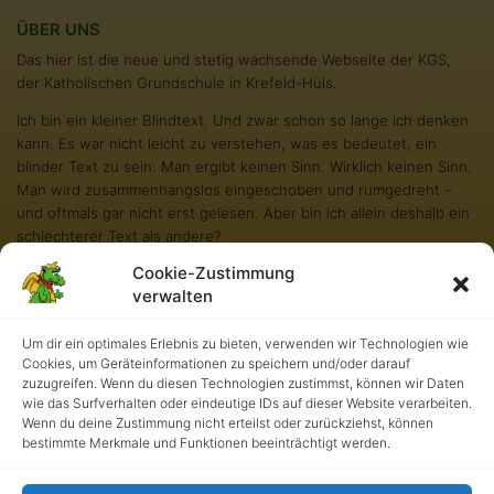
ÜBER UNS
Das hier ist die neue und stetig wachsende Webseite der KGS,
der Katholischen Grundschule in Krefeld-Hüls.
Ich bin ein kleiner Blindtext. Und zwar schon so lange ich denken
kann. Es war nicht leicht zu verstehen, was es bedeutet, ein
blinder Text zu sein: Man ergibt keinen Sinn. Wirklich keinen Sinn.
Man wird zusammenhangslos eingeschoben und rumgedreht –
und oftmals gar nicht erst gelesen. Aber bin ich allein deshalb ein
schlechterer Text als andere?
Cookie-Zustimmung
Na gut, ich werde nie in den Bestsellerlisten stehen. Aber andere
verwalten
Texte schaffen das auch nicht. Und darum stört es mich nicht
besonders blind zu sein. Und sollten Sie diese Zeilen noch immer
lesen, so habe ich als kleiner Blindtext etwas geschafft, wovon all
Um dir ein optimales Erlebnis zu bieten, verwenden wir Technologien wie
Cookies, um Geräteinformationen zu speichern und/oder darauf
die richtigen und wichtigen Texte meist nur träumen.
zuzugreifen. Wenn du diesen Technologien zustimmst, können wir Daten
wie das Surfverhalten oder eindeutige IDs auf dieser Website verarbeiten.
Wenn du deine Zustimmung nicht erteilst oder zurückziehst, können
bestimmte Merkmale und Funktionen beeinträchtigt werden.