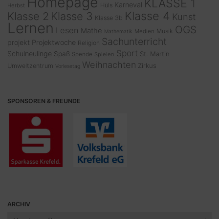
Homepage
KLASSE 1
Karneval
Hüls
Herbst
Klasse 4
Klasse 2
Klasse 3
Kunst
Klasse 3b
Lernen
OGS
Lesen
Mathe
Musik
Medien
Mathematik
Sachunterricht
projekt
Projektwoche
Religion
Sport
Schulneulinge
Spaß
St. Martin
Spende
Spielen
Weihnachten
Zirkus
Umweltzentrum
Vorlesetag
SPONSOREN & FREUNDE
ARCHIV
Archiv