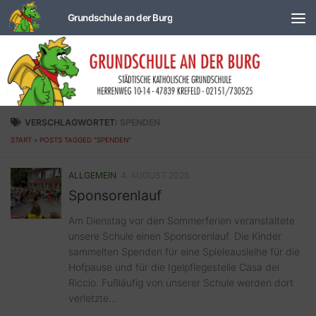
Zum Inhalt springen
VERSCHLAGWORTET:
SPENDEN
START
»
POSTS TAGGED "SPENDEN"
ALLGEMEIN
4. AUGUST 2025
Sponsorenlauf
Am Dienstag vor den Sommerferien veranstaltete
unsere Schule einen Sponsorenlauf. Die Kinder
sammelten Spenden für eine Spieleausleihe für die
Hofpause und für die Igelpflegestelle Casa dei
Riccio. Fußläufig von unserer Schule werden dort
verletzte...