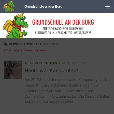
Zum Inhalt springen
VERSCHLAGWORTET:
RECHNEN
START
»
POSTS TAGGED "RECHNEN"
ALLGEMEIN
/
NEUIGKEITEN
20. MÄRZ 2025
Heute war Kängurutag!
Am 20.03 fand der landesweite Kängurutag statt.
Dieser Knobelwettbewerb findet in über 100
Ländern der Weilt statt. Immer am dritten
Donnerstag im März geht es los. Die Kinder erhalten
Aufgaben, bei denen es nicht...