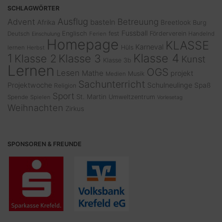
SCHLAGWÖRTER
Ausflug
Advent
Betreuung
basteln
Afrika
Breetlook
Burg
Fussball
Englisch
fest
Förderverein
Deutsch
Ferien
Handelnd
Einschulung
Homepage
KLASSE
Karneval
Hüls
lernen
Herbst
1
Klasse 4
Klasse 2
Klasse 3
Kunst
Klasse 3b
Lernen
OGS
Lesen
Mathe
projekt
Musik
Medien
Sachunterricht
Projektwoche
Schulneulinge
Spaß
Religion
Sport
St. Martin
Umweltzentrum
Spende
Spielen
Vorlesetag
Weihnachten
Zirkus
SPONSOREN & FREUNDE