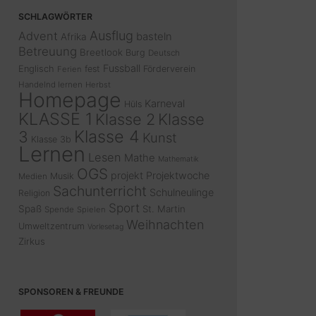
SCHLAGWÖRTER
Ausflug
Advent
basteln
Afrika
Betreuung
Breetlook
Burg
Deutsch
Fussball
Englisch
fest
Förderverein
Ferien
Handelnd lernen
Herbst
Homepage
Karneval
Hüls
KLASSE 1
Klasse 2
Klasse
Klasse 4
3
Kunst
Klasse 3b
Lernen
Lesen
Mathe
Mathematik
OGS
projekt
Projektwoche
Musik
Medien
Sachunterricht
Schulneulinge
Religion
Sport
Spaß
St. Martin
Spende
Spielen
Weihnachten
Umweltzentrum
Vorlesetag
Zirkus
SPONSOREN & FREUNDE