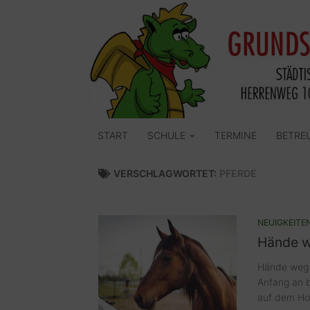
Zum Inhalt springen
START
SCHULE
TERMINE
BETRE
VERSCHLAGWORTET:
PFERDE
NEUIGKEITE
Hände w
Hände weg v
Anfang an b
auf dem Hof