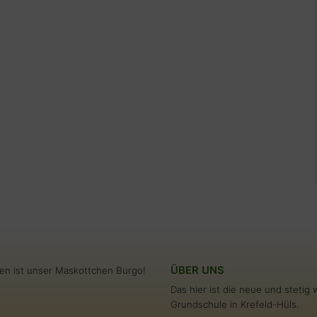
ÜBER UNS
en ist unser Maskottchen Burgo!
Das hier ist die neue und steti
Grundschule in Krefeld-Hüls.