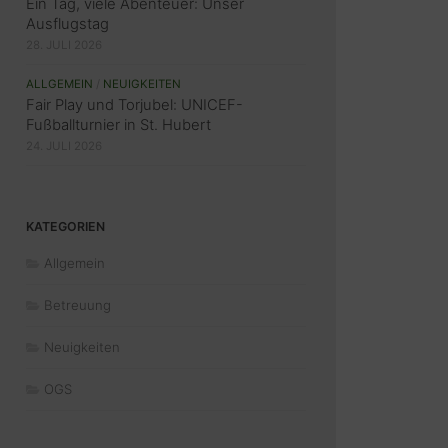
Ein Tag, viele Abenteuer: Unser
Ausflugstag
28. JULI 2026
ALLGEMEIN
/
NEUIGKEITEN
Fair Play und Torjubel: UNICEF-
Fußballturnier in St. Hubert
24. JULI 2026
KATEGORIEN
Allgemein
Betreuung
Neuigkeiten
OGS