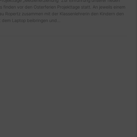
Projekttage „Medienerziehung“ Zur Einführung unserer neuen
s finden vor den Osterferien Projekttage statt. An jeweils einem
au Ropertz zusammen mit der Klassenlehrerin den Kindern den
 dem Laptop beibringen und...