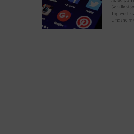
Ablaufplan 
Schullaptop
Tag wird Fr
Umgang mit