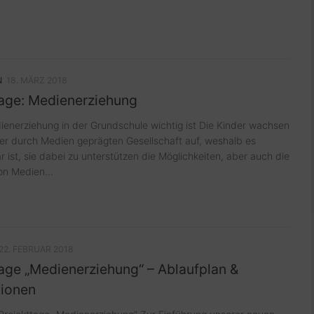
N
18. MÄRZ 2018
tage: Medienerziehung
nerziehung in der Grundschule wichtig ist Die Kinder wachsen
ner durch Medien geprägten Gesellschaft auf, weshalb es
 ist, sie dabei zu unterstützen die Möglichkeiten, aber auch die
n Medien...
22. FEBRUAR 2018
age „Medienerziehung“ – Ablaufplan &
tionen