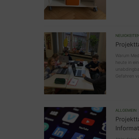
NEUIGKEITE
Projekt
Warum Medie
heute in ei
unabdingbar
Gefahren vo
ALLGEMEIN
Projektt
Informa