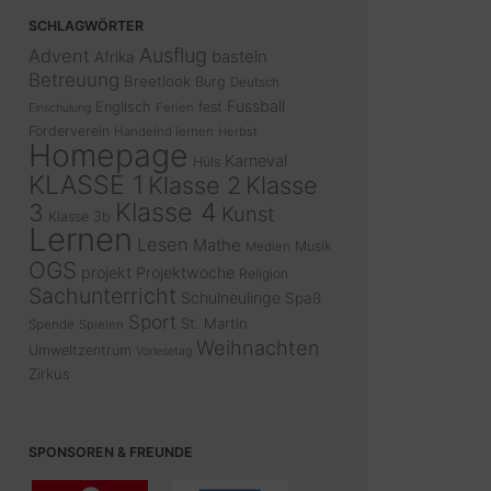
SCHLAGWÖRTER
Ausflug
Advent
basteln
Afrika
Betreuung
Breetlook
Burg
Deutsch
Fussball
Englisch
fest
Ferien
Einschulung
Förderverein
Handelnd lernen
Herbst
Homepage
Karneval
Hüls
KLASSE 1
Klasse 2
Klasse
Klasse 4
3
Kunst
Klasse 3b
Lernen
Lesen
Mathe
Musik
Medien
OGS
projekt
Projektwoche
Religion
Sachunterricht
Schulneulinge
Spaß
Sport
St. Martin
Spende
Spielen
Weihnachten
Umweltzentrum
Vorlesetag
Zirkus
SPONSOREN & FREUNDE