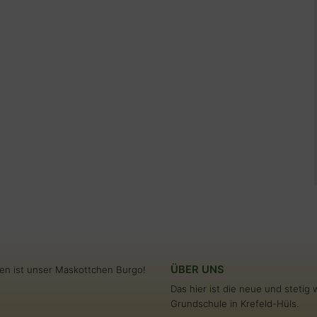
ÜBER UNS
en ist unser Maskottchen Burgo!
Das hier ist die neue und steti
Grundschule in Krefeld-Hüls.