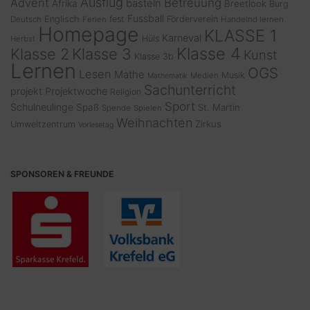
Ausflug
Advent
Betreuung
basteln
Afrika
Breetlook
Burg
Fussball
Englisch
fest
Förderverein
Deutsch
Ferien
Handelnd lernen
Homepage
KLASSE 1
Karneval
Hüls
Herbst
Klasse 4
Klasse 2
Klasse 3
Kunst
Klasse 3b
Lernen
OGS
Lesen
Mathe
Musik
Medien
Mathematik
Sachunterricht
projekt
Projektwoche
Religion
Sport
Schulneulinge
Spaß
St. Martin
Spende
Spielen
Weihnachten
Zirkus
Umweltzentrum
Vorlesetag
SPONSOREN & FREUNDE