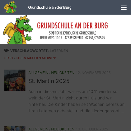
Zum Inhalt springen
VERSCHLAGWORTET:
LATERNEN
START
»
POSTS TAGGED "LATERNEN"
ALLGEMEIN
/
NEUIGKEITEN
12. NOVEMBER 2025
St. Martin 2025
Auch in diesem Jahr war es am 10.11 wieder so
weit: der St. Martin zieht durch Hüls und wir
hinterher. Die Kinder haben seit Wochen bereits an
ihren Laternen gebastelt und die Lieder geprobt....
ALLGEMEIN
/
NEUIGKEITEN
10. OKTOBER 2025