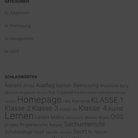
KATEGORIEN
Allgemein
Betreuung
Neuigkeiten
OGS
SCHLAGWÖRTER
Ausflug
Advent
Betreuung
basteln
Afrika
Breetlook
Burg
Fussball
Englisch
fest
Förderverein
Deutsch
Ferien
Handelnd lernen
Homepage
KLASSE 1
Karneval
Hüls
Herbst
Klasse 4
Klasse 2
Klasse 3
Kunst
Klasse 3b
Lernen
OGS
Lesen
Mathe
Musik
Medien
Mathematik
Sachunterricht
projekt
Projektwoche
Religion
Sport
Schulneulinge
Spaß
St. Martin
Spende
Spielen