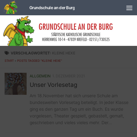
Zum Inhalt springen
VERSCHLAGWORTET:
KLEINE HEXE
START
»
POSTS TAGGED "KLEINE HEXE"
ALLGEMEIN
1. DEZEMBER 2021
Unser Vorlesetag
Am 18.November hat sich unsere Schule am
bundesweiten Vorlesetag beteiligt. In jeder Klasse
ging es den ganzen Tag um ein Buch. Es wurde
vorgelesen, Theater gespielt, gebastelt, gemalt,
geschrieben und vieles vieles mehr. Der...