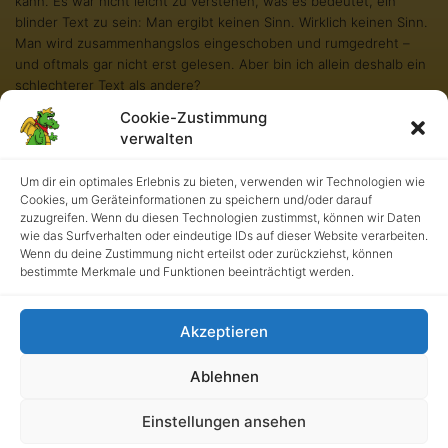
kann. Es war nicht leicht zu verstehen, was es bedeutet, ein
blinder Text zu sein: Man ergibt keinen Sinn. Wirklich keinen Sinn.
Man wird zusammenhangslos eingeschoben und rumgedreht –
und oftmals gar nicht erst gelesen. Aber bin ich allein deshalb ein
schlechterer Text als andere?
Cookie-Zustimmung
Na gut, ich werde nie in den Bestsellerlisten stehen. Aber andere
verwalten
Texte schaffen das auch nicht. Und darum stört es mich nicht
besonders blind zu sein. Und sollten Sie diese Zeilen noch immer
lesen, so habe ich als kleiner Blindtext etwas geschafft, wovon all
Um dir ein optimales Erlebnis zu bieten, verwenden wir Technologien wie
Cookies, um Geräteinformationen zu speichern und/oder darauf
die richtigen und wichtigen Texte meist nur träumen.
zuzugreifen. Wenn du diesen Technologien zustimmst, können wir Daten
wie das Surfverhalten oder eindeutige IDs auf dieser Website verarbeiten.
Wenn du deine Zustimmung nicht erteilst oder zurückziehst, können
bestimmte Merkmale und Funktionen beeinträchtigt werden.
Akzeptieren
Ablehnen
Kath. Grundschule an der Burg • UrhG 2026. Alle Rechte
Einstellungen ansehen
vorbehalten.