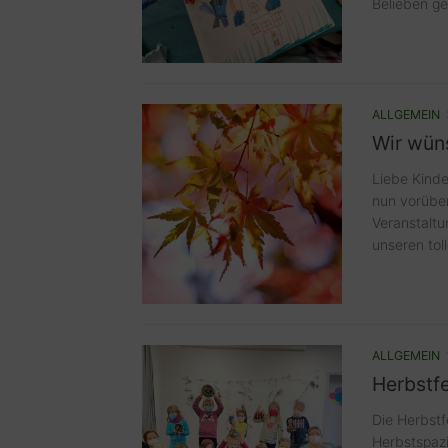
Belieben ges
ALLGEMEIN
Wir wün
Liebe Kinde
nun vorüber
Veranstaltu
unseren toll
ALLGEMEIN
Herbstfe
Die Herbstf
Herbstspazi