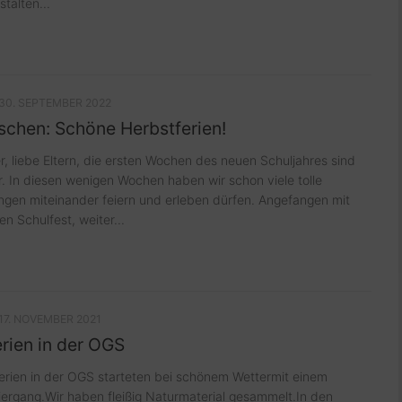
talten...
30. SEPTEMBER 2022
schen: Schöne Herbstferien!
r, liebe Eltern, die ersten Wochen des neuen Schuljahres sind
. In diesen wenigen Wochen haben wir schon viele tolle
ngen miteinander feiern und erleben dürfen. Angefangen mit
en Schulfest, weiter...
17. NOVEMBER 2021
rien in der OGS
erien in der OGS starteten bei schönem Wettermit einem
ergang.Wir haben fleißig Naturmaterial gesammelt.In den