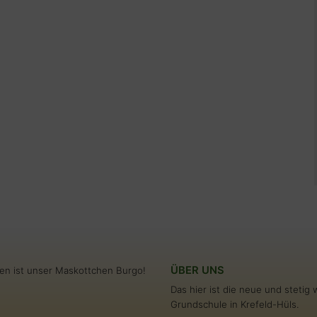
ÜBER UNS
en ist unser Maskottchen Burgo!
Das hier ist die neue und steti
Grundschule in Krefeld-Hüls.