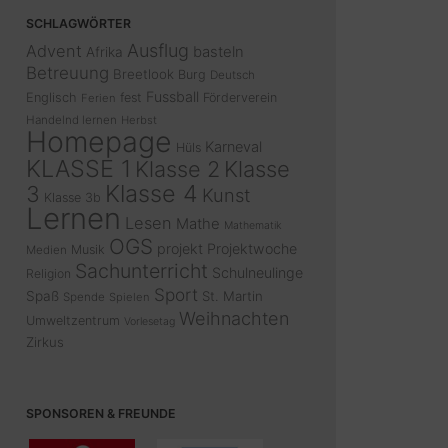
SCHLAGWÖRTER
Ausflug
Advent
basteln
Afrika
Betreuung
Breetlook
Burg
Deutsch
Fussball
Englisch
fest
Förderverein
Ferien
Handelnd lernen
Herbst
Homepage
Karneval
Hüls
KLASSE 1
Klasse 2
Klasse
Klasse 4
3
Kunst
Klasse 3b
Lernen
Lesen
Mathe
Mathematik
OGS
projekt
Projektwoche
Musik
Medien
Sachunterricht
Schulneulinge
Religion
Sport
Spaß
St. Martin
Spende
Spielen
Weihnachten
Umweltzentrum
Vorlesetag
Zirkus
SPONSOREN & FREUNDE