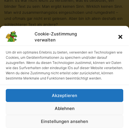
kann. Es war nicht leicht zu verstehen, was es bedeutet, ein
blinder Text zu sein: Man ergibt keinen Sinn. Wirklich keinen Sinn.
Man wird zusammenhangslos eingeschoben und rumgedreht –
und oftmals gar nicht erst gelesen. Aber bin ich allein deshalb ein
schlechterer Text als andere?
Cookie-Zustimmung
Na gut, ich werde nie in den Bestsellerlisten stehen. Aber andere
verwalten
Texte schaffen das auch nicht. Und darum stört es mich nicht
besonders blind zu sein. Und sollten Sie diese Zeilen noch immer
lesen, so habe ich als kleiner Blindtext etwas geschafft, wovon all
Um dir ein optimales Erlebnis zu bieten, verwenden wir Technologien wie
Cookies, um Geräteinformationen zu speichern und/oder darauf
die richtigen und wichtigen Texte meist nur träumen.
zuzugreifen. Wenn du diesen Technologien zustimmst, können wir Daten
wie das Surfverhalten oder eindeutige IDs auf dieser Website verarbeiten.
Wenn du deine Zustimmung nicht erteilst oder zurückziehst, können
bestimmte Merkmale und Funktionen beeinträchtigt werden.
Akzeptieren
Ablehnen
Kath. Grundschule an der Burg • UrhG 2026. Alle Rechte
Einstellungen ansehen
vorbehalten.