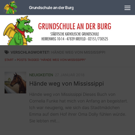
Zum Inhalt springen
VERSCHLAGWORTET:
HÄNDE WEG VON MISSISSIPPI
START
»
POSTS TAGGED "HÄNDE WEG VON MISSISSIPPI"
NEUIGKEITEN
27. JANUAR 2018
Hände weg von Mississippi
Hände weg von Mississippi Dieses Buch von
Cornelia Funke hat mich von Anfang an begeistert.
Ich war neugierig, wie sich das Stadtmädchen
Emma auf dem Hof ihrer Oma Dolly fühlen würde.
Sie lebten mit...