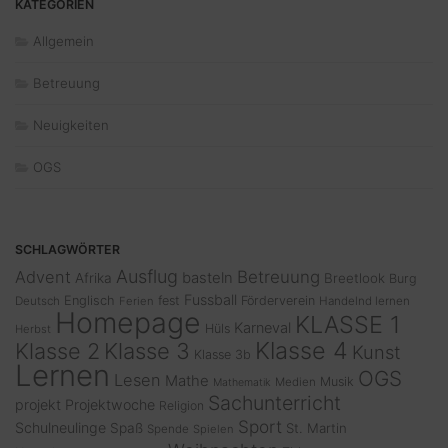
KATEGORIEN
Allgemein
Betreuung
Neuigkeiten
OGS
SCHLAGWÖRTER
Ausflug
Advent
Betreuung
basteln
Afrika
Breetlook
Burg
Fussball
Englisch
fest
Förderverein
Deutsch
Ferien
Handelnd lernen
Homepage
KLASSE 1
Karneval
Hüls
Herbst
Klasse 4
Klasse 2
Klasse 3
Kunst
Klasse 3b
Lernen
OGS
Lesen
Mathe
Musik
Medien
Mathematik
Sachunterricht
projekt
Projektwoche
Religion
Sport
Schulneulinge
Spaß
St. Martin
Spende
Spielen