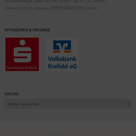
Sport
Schulneulinge
Spaß
St. Martin
Spende
Spielen
Weihnachten
Zirkus
Umweltzentrum
Vorlesetag
SPONSOREN & FREUNDE
ARCHIV
Archiv