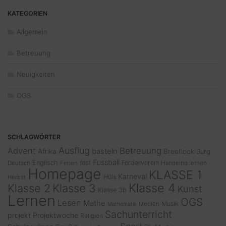
KATEGORIEN
Allgemein
Betreuung
Neuigkeiten
OGS
SCHLAGWÖRTER
Ausflug
Advent
Betreuung
basteln
Afrika
Breetlook
Burg
Fussball
Englisch
fest
Förderverein
Deutsch
Ferien
Handelnd lernen
Homepage
KLASSE 1
Karneval
Hüls
Herbst
Klasse 4
Klasse 2
Klasse 3
Kunst
Klasse 3b
Lernen
OGS
Lesen
Mathe
Musik
Medien
Mathematik
Sachunterricht
projekt
Projektwoche
Religion