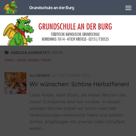
Zum Inhalt springen
VERSCHLAGWORTET:
FESTE
START
»
POSTS TAGGED "FESTE"
ALLGEMEIN
30. SEPTEMBER 2022
Wir wünschen: Schöne Herbstferien!
Liebe Kinder, liebe Eltern, die ersten Wochen des
neuen Schuljahres sind nun vorüber. In diesen
wenigen Wochen haben wir schon viele tolle
Veranstaltungen miteinander feiern und erleben
dürfen. Angefangen mit unseren tollen Schulfest,
weiter...