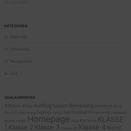
24. JULI 2026
KATEGORIEN
Allgemein
Betreuung
Neuigkeiten
OGS
SCHLAGWÖRTER
Ausflug
Advent
Betreuung
basteln
Afrika
Breetlook
Burg
Fussball
Englisch
fest
Förderverein
Deutsch
Ferien
Handelnd
Einschulung
Homepage
KLASSE
Karneval
Hüls
lernen
Herbst
1
Klasse 4
Klasse 2
Klasse 3
Kunst
Klasse 3b