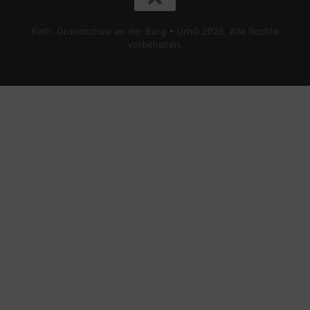
Kath. Grundschule an der Burg • UrhG 2026. Alle Rechte
vorbehalten.