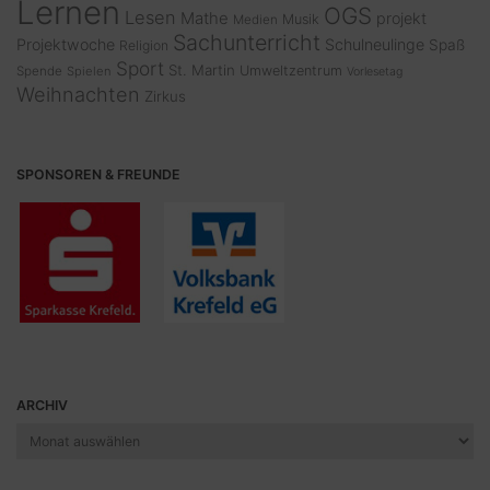
Lernen
OGS
Lesen
Mathe
projekt
Musik
Medien
Sachunterricht
Projektwoche
Schulneulinge
Spaß
Religion
Sport
St. Martin
Umweltzentrum
Spende
Spielen
Vorlesetag
Weihnachten
Zirkus
SPONSOREN & FREUNDE
ARCHIV
Archiv