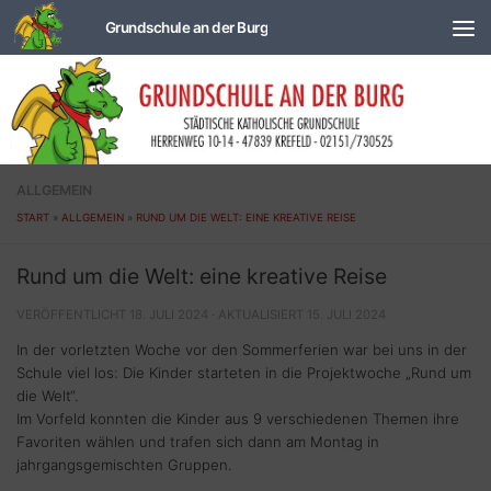
Zum Inhalt springen
ALLGEMEIN
START
»
ALLGEMEIN
»
RUND UM DIE WELT: EINE KREATIVE REISE
Rund um die Welt: eine kreative Reise
VERÖFFENTLICHT
18. JULI 2024
· AKTUALISIERT
15. JULI 2024
In der vorletzten Woche vor den Sommerferien war bei uns in der
Schule viel los: Die Kinder starteten in die Projektwoche „Rund um
die Welt“.
Im Vorfeld konnten die Kinder aus 9 verschiedenen Themen ihre
Favoriten wählen und trafen sich dann am Montag in
jahrgangsgemischten Gruppen.