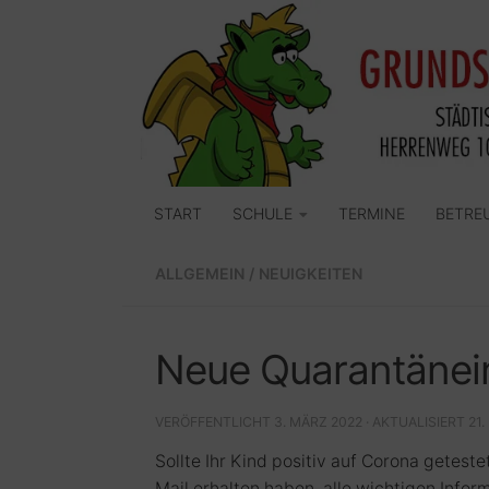
Zum Inhalt springen
START
SCHULE
TERMINE
BETRE
ALLGEMEIN
/
NEUIGKEITEN
Neue Quarantänei
VERÖFFENTLICHT
3. MÄRZ 2022
· AKTUALISIERT
21
Sollte Ihr Kind positiv auf Corona geteste
Mail erhalten haben, alle wichtigen Infor