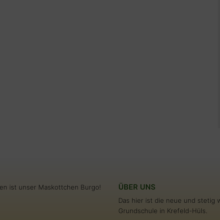
ÜBER UNS
en ist unser Maskottchen Burgo!
Das hier ist die neue und steti
Grundschule in Krefeld-Hüls.