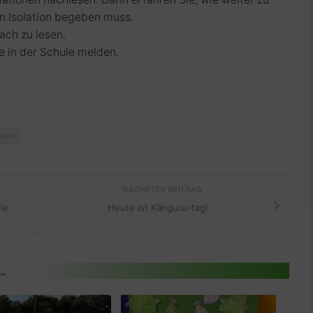
 in Isolation begeben muss.
ach zu lesen.
e in der Schule melden.
Herunterladen
ositiv
NÄCHSTER BEITRAG
le
Heute ist Känguru-tag!
 …