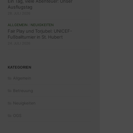
Ein Tag, viele Abenteuer: Unser
Ausflugstag
28. JULI 2026
ALLGEMEIN
/
NEUIGKEITEN
Fair Play und Torjubel: UNICEF-
Fußballturnier in St. Hubert
24. JULI 2026
KATEGORIEN
Allgemein
Betreuung
Neuigkeiten
OGS