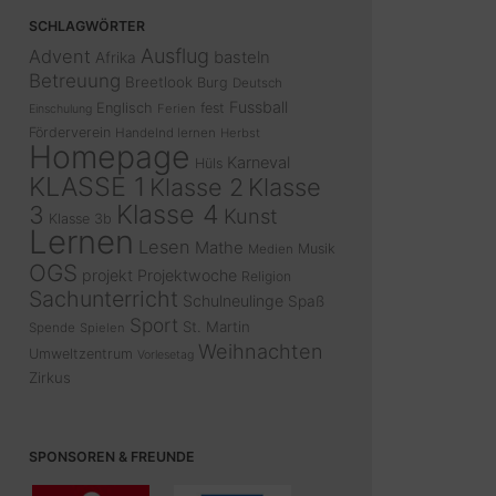
SCHLAGWÖRTER
Ausflug
Advent
basteln
Afrika
Betreuung
Breetlook
Burg
Deutsch
Fussball
Englisch
fest
Ferien
Einschulung
Förderverein
Handelnd lernen
Herbst
Homepage
Karneval
Hüls
KLASSE 1
Klasse 2
Klasse
Klasse 4
3
Kunst
Klasse 3b
Lernen
Lesen
Mathe
Musik
Medien
OGS
projekt
Projektwoche
Religion
Sachunterricht
Schulneulinge
Spaß
Sport
St. Martin
Spende
Spielen
Weihnachten
Umweltzentrum
Vorlesetag
Zirkus
SPONSOREN & FREUNDE