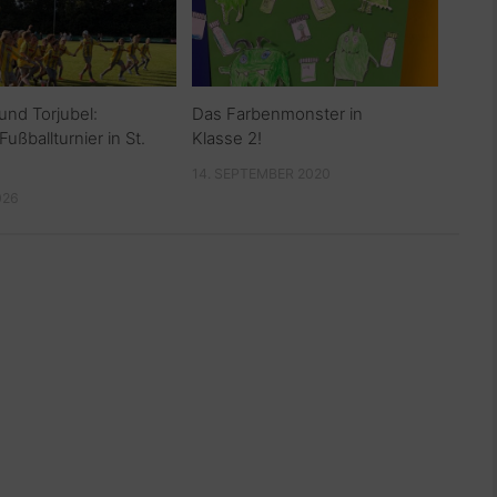
 und Torjubel:
Das Farbenmonster in
ßballturnier in St.
Klasse 2!
14. SEPTEMBER 2020
026