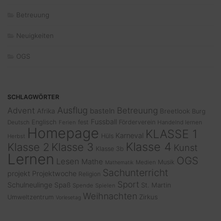
Betreuung
Neuigkeiten
OGS
SCHLAGWÖRTER
Ausflug
Advent
Betreuung
basteln
Afrika
Breetlook
Burg
Fussball
Englisch
fest
Förderverein
Deutsch
Ferien
Handelnd lernen
Homepage
KLASSE 1
Karneval
Hüls
Herbst
Klasse 4
Klasse 2
Klasse 3
Kunst
Klasse 3b
Lernen
OGS
Lesen
Mathe
Musik
Medien
Mathematik
Sachunterricht
projekt
Projektwoche
Religion
Sport
Schulneulinge
Spaß
St. Martin
Spende
Spielen
Weihnachten
Zirkus
Umweltzentrum
Vorlesetag