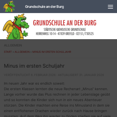
Zum Inhalt springen
ALLGEMEIN
START
»
ALLGEMEIN
»
MINUS IM ERSTEN SCHULJAHR
Minus im ersten Schuljahr
VERÖFFENTLICHT
6. FEBRUAR 2026
· AKTUALISIERT
31. JANUAR 2026
Im neuen Jahr war es endlich soweit:
Die ersten Klassen lernten die neue Rechenart „Minus“ kennen.
Lange vorher wurde das Plus rechnen in jeder Lebenslage geübt
und so konnten die Kinder sich nun in ein neues Abenteuer
stürzen. Die Kinder machten eine Reise ins Minusland in dem sie
einen entflohenen Drachen wieder zurück nach Hause bringen
mussten. Auf dem Weg ihn wieder zu finden stießen sie auf viele