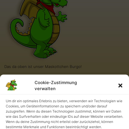
Das da oben ist unser Maskottchen Burgo!
Cookie-Zustimmung
ÜBER UNS
verwalten
Das hier ist die neue und stetig wachsende Webseite der KGS,
der Katholischen Grundschule in Krefeld-Hüls.
Um dir ein optimales Erlebnis zu bieten, verwenden wir Technologien wie
Cookies, um Geräteinformationen zu speichern und/oder darauf
Ich bin ein kleiner Blindtext. Und zwar schon so lange ich denken
zuzugreifen. Wenn du diesen Technologien zustimmst, können wir Daten
kann. Es war nicht leicht zu verstehen, was es bedeutet, ein
wie das Surfverhalten oder eindeutige IDs auf dieser Website verarbeiten.
blinder Text zu sein: Man ergibt keinen Sinn. Wirklich keinen Sinn.
Wenn du deine Zustimmung nicht erteilst oder zurückziehst, können
Man wird zusammenhangslos eingeschoben und rumgedreht –
bestimmte Merkmale und Funktionen beeinträchtigt werden.