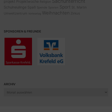
Sachunterricht
projekt
Projektwoche
Religion
Sport
Schulneulinge
Spaß
St. Martin
Spende
Spielen
Weihnachten
Zirkus
Umweltzentrum
Vorlesetag
SPONSOREN & FREUNDE
ARCHIV
Archiv