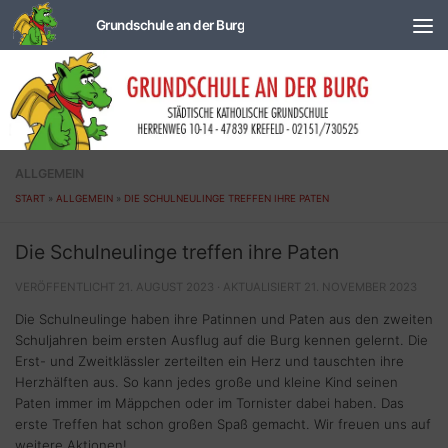
Zum Inhalt springen
ALLGEMEIN
START
»
ALLGEMEIN
»
DIE SCHULNEULINGE TREFFEN IHRE PATEN
Die Schulneulinge treffen ihre Paten
VERÖFFENTLICHT
21. AUGUST 2023
· AKTUALISIERT
21. NOVEMBER 2023
Die Schulneulinge haben ihre Patinnen und Paten aus den zweiten
Schuljahren beim ersten Ausflug auf die Burg kennen gelernt. Die
Erst- und Zweitklässler zerteilten ein Herz und tauschten ihre
Herzhälften aus. So kann jedes große und kleine Kind seinen
Paten immer im Mäppchen oder im Tornister dabei haben. Das
erste Treffen hat schon großen Spaß gemacht. Wir freuen uns auf
weitere Aktionen!