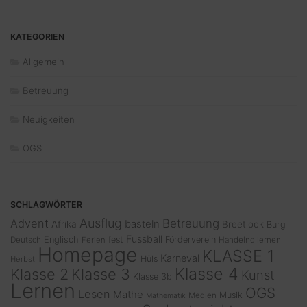
KATEGORIEN
Allgemein
Betreuung
Neuigkeiten
OGS
SCHLAGWÖRTER
Ausflug
Advent
Betreuung
basteln
Afrika
Breetlook
Burg
Fussball
Englisch
fest
Förderverein
Deutsch
Ferien
Handelnd lernen
Homepage
KLASSE 1
Karneval
Hüls
Herbst
Klasse 4
Klasse 2
Klasse 3
Kunst
Klasse 3b
Lernen
OGS
Lesen
Mathe
Musik
Medien
Mathematik