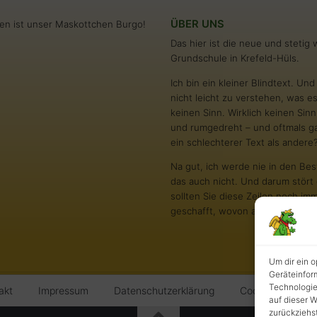
ÜBER UNS
en ist unser Maskottchen Burgo!
Das hier ist die neue und steti
Grundschule in Krefeld-Hüls.
Ich bin ein kleiner Blindtext. U
nicht leicht zu verstehen, was es
keinen Sinn. Wirklich keinen S
und rumgedreht – und oftmals gar
ein schlechterer Text als andere
Na gut, ich werde nie in den Bes
das auch nicht. Und darum stört 
sollten Sie diese Zeilen noch imm
geschafft, wovon all die richtig
Um dir ein 
Geräteinfor
Technologie
akt
Impressum
Datenschutzerklärung
Cookie-Richtlinie
auf dieser W
zurückziehs