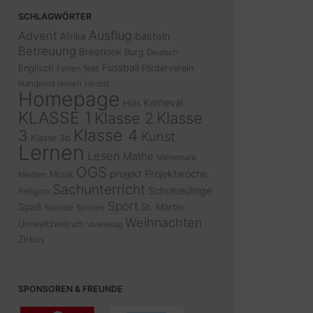
SCHLAGWÖRTER
Ausflug
Advent
basteln
Afrika
Betreuung
Breetlook
Burg
Deutsch
Fussball
Englisch
fest
Förderverein
Ferien
Handelnd lernen
Herbst
Homepage
Karneval
Hüls
KLASSE 1
Klasse 2
Klasse
Klasse 4
3
Kunst
Klasse 3b
Lernen
Lesen
Mathe
Mathematik
OGS
projekt
Projektwoche
Musik
Medien
Sachunterricht
Schulneulinge
Religion
Sport
Spaß
St. Martin
Spende
Spielen
Weihnachten
Umweltzentrum
Vorlesetag
Zirkus
SPONSOREN & FREUNDE