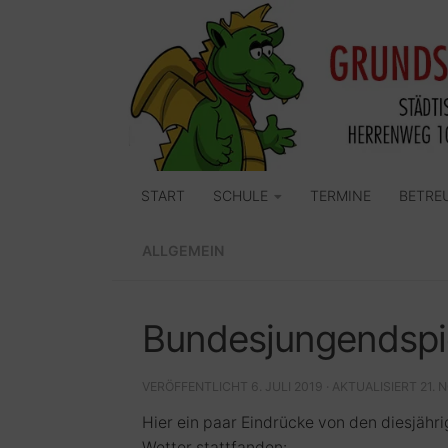
Zum Inhalt springen
START
SCHULE
TERMINE
BETRE
ALLGEMEIN
Bundesjungendspi
VERÖFFENTLICHT
6. JULI 2019
· AKTUALISIERT
21. 
Hier ein paar Eindrücke von den diesjäh
Wetter stattfanden: