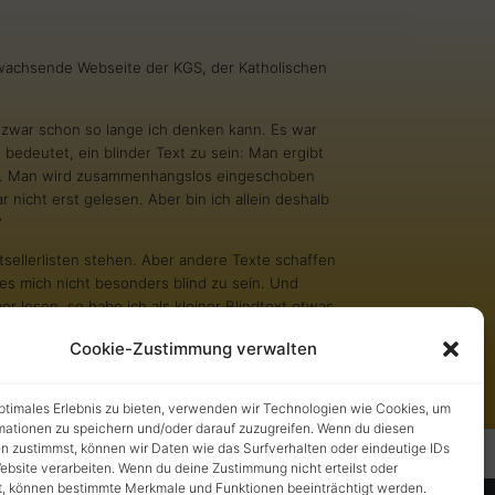
g wachsende Webseite der KGS, der Katholischen
nd zwar schon so lange ich denken kann. Es war
 bedeutet, ein blinder Text zu sein: Man ergibt
inn. Man wird zusammenhangslos eingeschoben
 nicht erst gelesen. Aber bin ich allein deshalb
?
tsellerlisten stehen. Aber andere Texte schaffen
es mich nicht besonders blind zu sein. Und
er lesen, so habe ich als kleiner Blindtext etwas
en und wichtigen Texte meist nur träumen.
Cookie-Zustimmung verwalten
optimales Erlebnis zu bieten, verwenden wir Technologien wie Cookies, um
mationen zu speichern und/oder darauf zuzugreifen. Wenn du diesen
n zustimmst, können wir Daten wie das Surfverhalten oder eindeutige IDs
 (EU)
ebsite verarbeiten. Wenn du deine Zustimmung nicht erteilst oder
t, können bestimmte Merkmale und Funktionen beeinträchtigt werden.