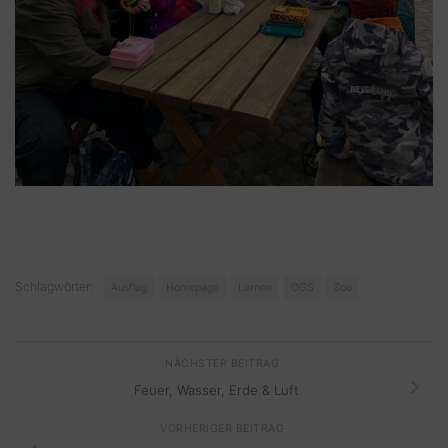
Schlagwörter:
Ausflug
Homepage
Lernen
OGS
Zoo
NÄCHSTER BEITRAG
Feuer, Wasser, Erde & Luft
VORHERIGER BEITRAG