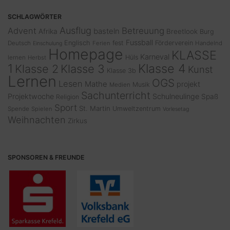
SCHLAGWÖRTER
Ausflug
Advent
Betreuung
basteln
Afrika
Breetlook
Burg
Fussball
Englisch
fest
Förderverein
Deutsch
Ferien
Handelnd
Einschulung
Homepage
KLASSE
Karneval
Hüls
lernen
Herbst
1
Klasse 4
Klasse 2
Klasse 3
Kunst
Klasse 3b
Lernen
OGS
Lesen
Mathe
projekt
Musik
Medien
Sachunterricht
Projektwoche
Schulneulinge
Spaß
Religion
Sport
St. Martin
Umweltzentrum
Spende
Spielen
Vorlesetag
Weihnachten
Zirkus
SPONSOREN & FREUNDE