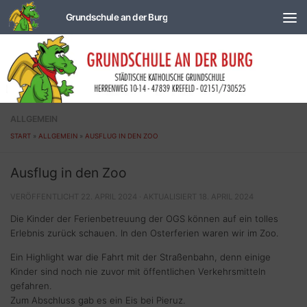
Zum Inhalt springen
ALLGEMEIN
START
»
ALLGEMEIN
»
AUSFLUG IN DEN ZOO
Ausflug in den Zoo
VERÖFFENTLICHT
22. APRIL 2024
· AKTUALISIERT
18. APRIL 2024
Die Kinder der Ferienbetreuung der OGS können auf ein tolles
Erlebnis zurück schauen. In den Osterferien waren wir im Zoo.
Ein Highlight war die Fahrt mit der Straßenbahn, denn einige
Kinder sind noch nie zuvor mit öffentlichen Verkehrsmitteln
gefahren.
Zum Abschluss gab es ein Eis bei Pieruz.