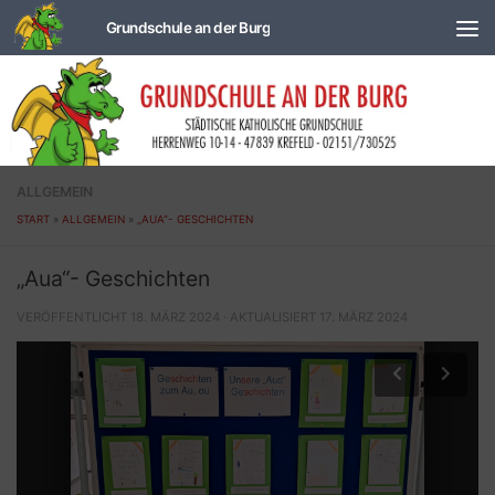
Zum Inhalt springen
ALLGEMEIN
START
»
ALLGEMEIN
»
„AUA“- GESCHICHTEN
„Aua“- Geschichten
VERÖFFENTLICHT
18. MÄRZ 2024
· AKTUALISIERT
17. MÄRZ 2024