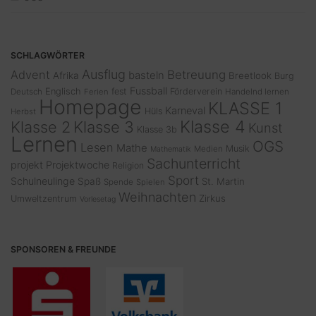
SCHLAGWÖRTER
Ausflug
Advent
Betreuung
basteln
Afrika
Breetlook
Burg
Fussball
Englisch
fest
Förderverein
Deutsch
Ferien
Handelnd lernen
Homepage
KLASSE 1
Karneval
Hüls
Herbst
Klasse 4
Klasse 2
Klasse 3
Kunst
Klasse 3b
Lernen
OGS
Lesen
Mathe
Musik
Medien
Mathematik
Sachunterricht
projekt
Projektwoche
Religion
Sport
Schulneulinge
Spaß
St. Martin
Spende
Spielen
Weihnachten
Zirkus
Umweltzentrum
Vorlesetag
SPONSOREN & FREUNDE