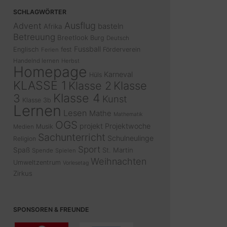
SCHLAGWÖRTER
Ausflug
Advent
basteln
Afrika
Betreuung
Breetlook
Burg
Deutsch
Fussball
Englisch
fest
Förderverein
Ferien
Handelnd lernen
Herbst
Homepage
Karneval
Hüls
KLASSE 1
Klasse 2
Klasse
Klasse 4
3
Kunst
Klasse 3b
Lernen
Lesen
Mathe
Mathematik
OGS
projekt
Projektwoche
Musik
Medien
Sachunterricht
Schulneulinge
Religion
Sport
Spaß
St. Martin
Spende
Spielen
Weihnachten
Umweltzentrum
Vorlesetag
Zirkus
SPONSOREN & FREUNDE