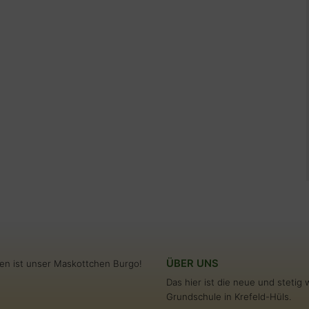
ÜBER UNS
en ist unser Maskottchen Burgo!
Das hier ist die neue und steti
Grundschule in Krefeld-Hüls.