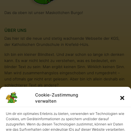
Das da oben ist unser Maskottchen Burgo!
ÜBER UNS
Das hier ist die neue und stetig wachsende Webseite der KGS,
der Katholischen Grundschule in Krefeld-Hüls.
Ich bin ein kleiner Blindtext. Und zwar schon so lange ich denken
kann. Es war nicht leicht zu verstehen, was es bedeutet, ein
blinder Text zu sein: Man ergibt keinen Sinn. Wirklich keinen Sinn.
Man wird zusammenhangslos eingeschoben und rumgedreht –
und oftmals gar nicht erst gelesen. Aber bin ich allein deshalb ein
schlechterer Text als andere?
Cookie-Zustimmung
Na gut, ich werde nie in den Bestsellerlisten stehen. Aber andere
verwalten
Texte schaffen das auch nicht. Und darum stört es mich nicht
besonders blind zu sein. Und sollten Sie diese Zeilen noch immer
lesen, so habe ich als kleiner Blindtext etwas geschafft, wovon all
Um dir ein optimales Erlebnis zu bieten, verwenden wir Technologien wie
Cookies, um Geräteinformationen zu speichern und/oder darauf
die richtigen und wichtigen Texte meist nur träumen.
zuzugreifen. Wenn du diesen Technologien zustimmst, können wir Daten
wie das Surfverhalten oder eindeutige IDs auf dieser Website verarbeiten.