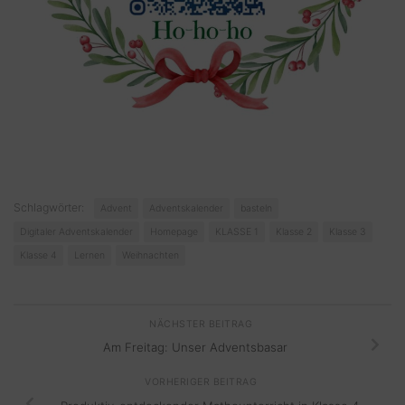
Schlagwörter:
Advent
Adventskalender
basteln
Digitaler Adventskalender
Homepage
KLASSE 1
Klasse 2
Klasse 3
Klasse 4
Lernen
Weihnachten
NÄCHSTER BEITRAG
Am Freitag: Unser Adventsbasar
VORHERIGER BEITRAG