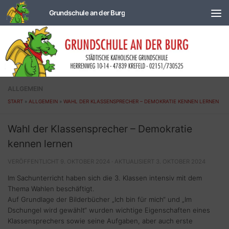
Zum Inhalt springen
ALLGEMEIN
START
»
ALLGEMEIN
»
WAHL DER KLASSENSPRECHER – DEMOKRATIE KENNEN LERNEN
Wahl der Klassensprecher – Demokratie
kennen lernen
VERÖFFENTLICHT
9. OKTOBER 2024
· AKTUALISIERT
3. OKTOBER 2024
Im Sachunterricht haben sich die 3. Klassen intensiv mit dem
Thema Wahlen beschäftigt.
Auf Grundlage der Bilderbücher „Ich bin für mich“ und „Im
Dschungel wird gewählt“ wurden wichtige Eigenschaften eines
Klassensprechers sowie seine Aufgaben, aber auch erste