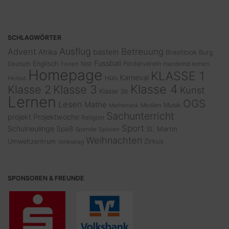
SCHLAGWÖRTER
Ausflug
Advent
Betreuung
basteln
Afrika
Breetlook
Burg
Fussball
Englisch
fest
Förderverein
Deutsch
Ferien
Handelnd lernen
Homepage
KLASSE 1
Karneval
Hüls
Herbst
Klasse 4
Klasse 2
Klasse 3
Kunst
Klasse 3b
Lernen
OGS
Lesen
Mathe
Musik
Medien
Mathematik
Sachunterricht
projekt
Projektwoche
Religion
Sport
Schulneulinge
Spaß
St. Martin
Spende
Spielen
Weihnachten
Zirkus
Umweltzentrum
Vorlesetag
SPONSOREN & FREUNDE