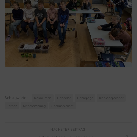
Schlagwörter:
Demokratie
Handelnd
Homepage
Klassensprecher
Lernen
Mitbestimmung
Sachunterricht
NÄCHSTER BEITRAG