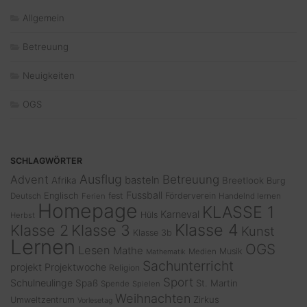
Allgemein
Betreuung
Neuigkeiten
OGS
SCHLAGWÖRTER
Ausflug
Advent
Betreuung
basteln
Afrika
Breetlook
Burg
Fussball
Englisch
fest
Förderverein
Deutsch
Ferien
Handelnd lernen
Homepage
KLASSE 1
Karneval
Hüls
Herbst
Klasse 4
Klasse 2
Klasse 3
Kunst
Klasse 3b
Lernen
OGS
Lesen
Mathe
Musik
Medien
Mathematik
Sachunterricht
projekt
Projektwoche
Religion
Sport
Schulneulinge
Spaß
St. Martin
Spende
Spielen
Weihnachten
Zirkus
Umweltzentrum
Vorlesetag