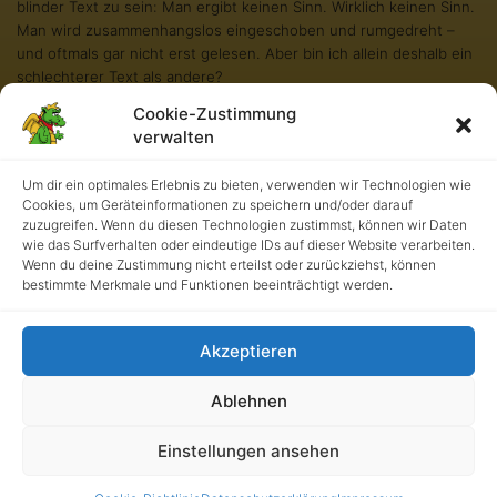
blinder Text zu sein: Man ergibt keinen Sinn. Wirklich keinen Sinn.
Man wird zusammenhangslos eingeschoben und rumgedreht –
und oftmals gar nicht erst gelesen. Aber bin ich allein deshalb ein
schlechterer Text als andere?
Cookie-Zustimmung
Na gut, ich werde nie in den Bestsellerlisten stehen. Aber andere
verwalten
Texte schaffen das auch nicht. Und darum stört es mich nicht
besonders blind zu sein. Und sollten Sie diese Zeilen noch immer
lesen, so habe ich als kleiner Blindtext etwas geschafft, wovon all
Um dir ein optimales Erlebnis zu bieten, verwenden wir Technologien wie
Cookies, um Geräteinformationen zu speichern und/oder darauf
die richtigen und wichtigen Texte meist nur träumen.
zuzugreifen. Wenn du diesen Technologien zustimmst, können wir Daten
wie das Surfverhalten oder eindeutige IDs auf dieser Website verarbeiten.
Wenn du deine Zustimmung nicht erteilst oder zurückziehst, können
bestimmte Merkmale und Funktionen beeinträchtigt werden.
Akzeptieren
Ablehnen
Kath. Grundschule an der Burg • UrhG 2026. Alle Rechte
Einstellungen ansehen
vorbehalten.