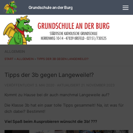
Zum Inhalt springen
ALLGEMEIN
START
»
ALLGEMEIN
»
TIPPS DER 3B GEGEN LANGEWEILE!?
Tipps der 3b gegen Langeweile!?
VERÖFFENTLICHT
3. MAI 2020
· AKTUALISIERT
21. NOVEMBER 2023
Kommt zu Hause bei dir auch manchmal Langeweile auf?
Die Klasse 3b hat ein paar tolle Tipps gesammelt! Na, ist was für
dich dabei? Bestimmt!
Viel Spaß beim Ausprobieren wünscht die 3b! ???