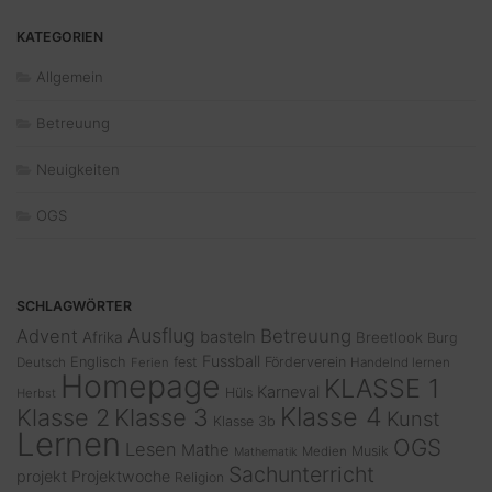
KATEGORIEN
Allgemein
Betreuung
Neuigkeiten
OGS
SCHLAGWÖRTER
Ausflug
Advent
Betreuung
basteln
Afrika
Breetlook
Burg
Fussball
Englisch
fest
Förderverein
Deutsch
Ferien
Handelnd lernen
Homepage
KLASSE 1
Karneval
Hüls
Herbst
Klasse 4
Klasse 2
Klasse 3
Kunst
Klasse 3b
Lernen
OGS
Lesen
Mathe
Musik
Medien
Mathematik
Sachunterricht
projekt
Projektwoche
Religion