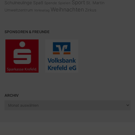
Sport
Schulneulinge
Spaß
St. Martin
Spende
Spielen
Weihnachten
Zirkus
Umweltzentrum
Vorlesetag
SPONSOREN & FREUNDE
ARCHIV
Archiv