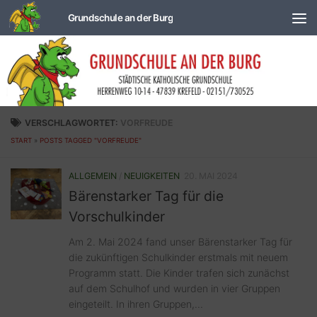
Zum Inhalt springen
VERSCHLAGWORTET:
VORFREUDE
START
»
POSTS TAGGED "VORFREUDE"
ALLGEMEIN
/
NEUIGKEITEN
20. MAI 2024
Bärenstarker Tag für die
Vorschulkinder
Am 2. Mai 2024 fand unser Bärenstarker Tag für
die zukünftigen Schulkinder erstmals mit neuem
Programm statt. Die Kinder trafen sich zunächst
auf dem Schulhof und wurden in vier Gruppen
eingeteilt. In ihren Gruppen,...