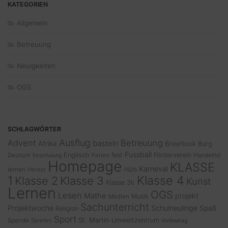
KATEGORIEN
Allgemein
Betreuung
Neuigkeiten
OGS
SCHLAGWÖRTER
Ausflug
Advent
Betreuung
basteln
Afrika
Breetlook
Burg
Fussball
Englisch
fest
Förderverein
Deutsch
Ferien
Handelnd
Einschulung
Homepage
KLASSE
Karneval
Hüls
lernen
Herbst
1
Klasse 4
Klasse 2
Klasse 3
Kunst
Klasse 3b
Lernen
OGS
Lesen
Mathe
projekt
Musik
Medien
Sachunterricht
Projektwoche
Schulneulinge
Spaß
Religion
Sport
St. Martin
Umweltzentrum
Spende
Spielen
Vorlesetag