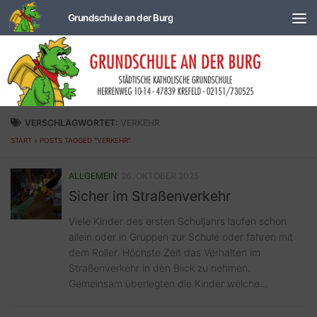
Zum Inhalt springen
VERSCHLAGWORTET:
VERKEHR
START
»
POSTS TAGGED "VERKEHR"
ALLGEMEIN
26. OKTOBER 2025
Sicher im Straßenverkehr
Viele Kinder des ersten Schuljahrs laufen schon
allein oder in Gruppen zur Schule oder fahren mit
dem Roller. Höchste Zeit das Verhalten im
Straßenverkehr in den Blick zu nehmen.
Gemeinsam überlegten die Kinder welche...