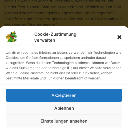
kann. Es war nicht leicht zu verstehen, was es bedeutet, ein
blinder Text zu sein: Man ergibt keinen Sinn. Wirklich keinen Sinn.
Man wird zusammenhangslos eingeschoben und rumgedreht –
und oftmals gar nicht erst gelesen. Aber bin ich allein deshalb ein
schlechterer Text als andere?
Cookie-Zustimmung
Na gut, ich werde nie in den Bestsellerlisten stehen. Aber andere
verwalten
Texte schaffen das auch nicht. Und darum stört es mich nicht
besonders blind zu sein. Und sollten Sie diese Zeilen noch immer
Um dir ein optimales Erlebnis zu bieten, verwenden wir Technologien wie
lesen, so habe ich als kleiner Blindtext etwas geschafft, wovon all
Cookies, um Geräteinformationen zu speichern und/oder darauf
die richtigen und wichtigen Texte meist nur träumen.
zuzugreifen. Wenn du diesen Technologien zustimmst, können wir Daten
wie das Surfverhalten oder eindeutige IDs auf dieser Website verarbeiten.
Wenn du deine Zustimmung nicht erteilst oder zurückziehst, können
bestimmte Merkmale und Funktionen beeinträchtigt werden.
Akzeptieren
Ablehnen
Kath. Grundschule an der Burg • UrhG 2026. Alle Rechte
Einstellungen ansehen
vorbehalten.