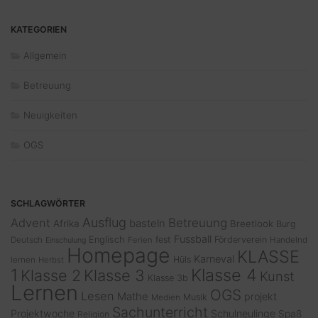
KATEGORIEN
Allgemein
Betreuung
Neuigkeiten
OGS
SCHLAGWÖRTER
Ausflug
Advent
Betreuung
basteln
Afrika
Breetlook
Burg
Fussball
Englisch
fest
Förderverein
Deutsch
Ferien
Handelnd
Einschulung
Homepage
KLASSE
Karneval
Hüls
lernen
Herbst
1
Klasse 4
Klasse 2
Klasse 3
Kunst
Klasse 3b
Lernen
OGS
Lesen
Mathe
projekt
Musik
Medien
Sachunterricht
Projektwoche
Schulneulinge
Spaß
Religion