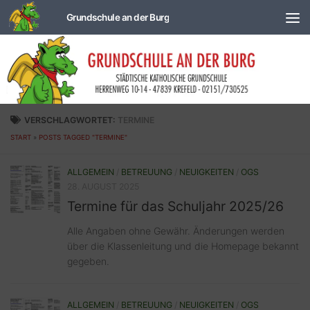
Zum Inhalt springen
VERSCHLAGWORTET:
TERMINE
START
»
POSTS TAGGED "TERMINE"
ALLGEMEIN
/
BETREUUNG
/
NEUIGKEITEN
/
OGS
28. AUGUST 2025
Termine für das Schuljahr 2025/26
Alle Angaben ohne Gewähr. Änderungen werden
über die Klassenleitung und die Homepage bekannt
gegeben.
ALLGEMEIN
/
BETREUUNG
/
NEUIGKEITEN
/
OGS