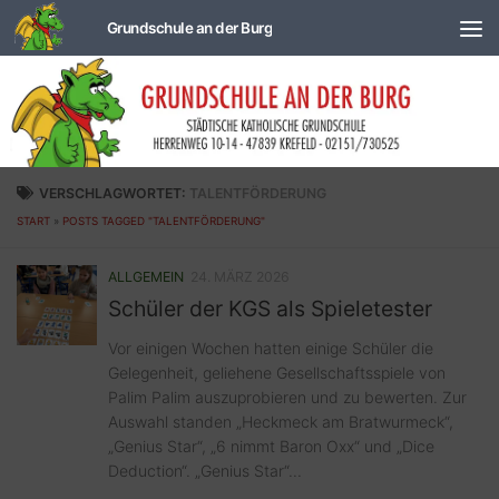
Zum Inhalt springen
VERSCHLAGWORTET:
TALENTFÖRDERUNG
START
»
POSTS TAGGED "TALENTFÖRDERUNG"
ALLGEMEIN
24. MÄRZ 2026
Schüler der KGS als Spieletester
Vor einigen Wochen hatten einige Schüler die
Gelegenheit, geliehene Gesellschaftsspiele von
Palim Palim auszuprobieren und zu bewerten. Zur
Auswahl standen „Heckmeck am Bratwurmeck“,
„Genius Star“, „6 nimmt Baron Oxx“ und „Dice
Deduction“. „Genius Star“...