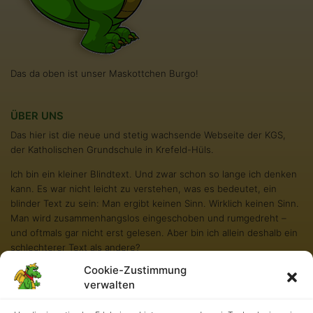
Das da oben ist unser Maskottchen Burgo!
ÜBER UNS
Das hier ist die neue und stetig wachsende Webseite der KGS,
der Katholischen Grundschule in Krefeld-Hüls.
Ich bin ein kleiner Blindtext. Und zwar schon so lange ich denken
kann. Es war nicht leicht zu verstehen, was es bedeutet, ein
blinder Text zu sein: Man ergibt keinen Sinn. Wirklich keinen Sinn.
Man wird zusammenhangslos eingeschoben und rumgedreht –
und oftmals gar nicht erst gelesen. Aber bin ich allein deshalb ein
schlechterer Text als andere?
Cookie-Zustimmung
Na gut, ich werde nie in den Bestsellerlisten stehen. Aber andere
verwalten
Texte schaffen das auch nicht. Und darum stört es mich nicht
besonders blind zu sein. Und sollten Sie diese Zeilen noch immer