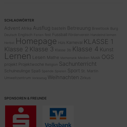
SCHLAGWÖRTER
Ausflug
Advent
Betreuung
basteln
Afrika
Breetlook
Burg
Fussball
Englisch
fest
Förderverein
Deutsch
Ferien
Handelnd lernen
Homepage
KLASSE 1
Karneval
Hüls
Herbst
Klasse 4
Klasse 2
Klasse 3
Kunst
Klasse 3b
Lernen
OGS
Lesen
Mathe
Musik
Medien
Mathematik
Sachunterricht
projekt
Projektwoche
Religion
Sport
Schulneulinge
Spaß
St. Martin
Spende
Spielen
Weihnachten
Zirkus
Umweltzentrum
Vorlesetag
SPONSOREN & FREUNDE