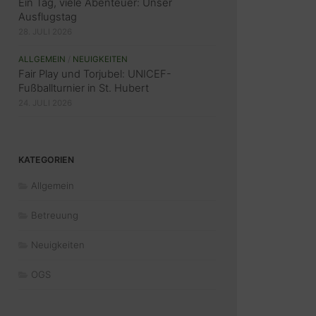
Ein Tag, viele Abenteuer: Unser
Ausflugstag
28. JULI 2026
ALLGEMEIN
/
NEUIGKEITEN
Fair Play und Torjubel: UNICEF-
Fußballturnier in St. Hubert
24. JULI 2026
KATEGORIEN
Allgemein
Betreuung
Neuigkeiten
OGS