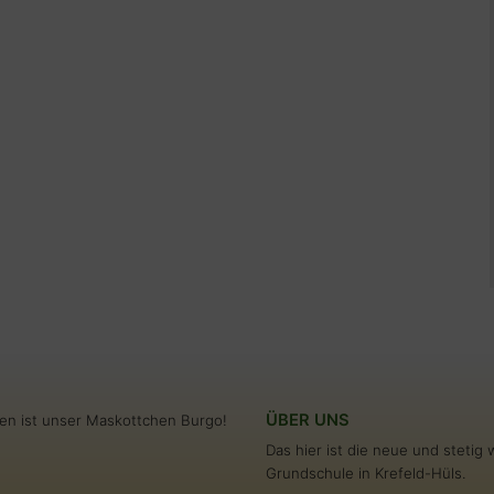
ÜBER UNS
en ist unser Maskottchen Burgo!
Das hier ist die neue und steti
Grundschule in Krefeld-Hüls.