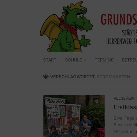
Zum Inhalt springen
START
SCHULE
TERMINE
BETRE
VERSCHLAGWORTET:
STROMKASTEN
ALLGEMEIN
Erstklä
Zwei Tage d
Beweis stel
Unterstützu