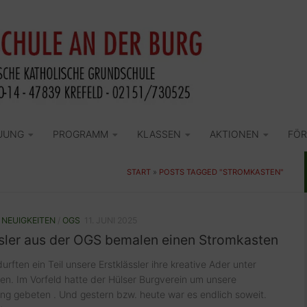
UUNG
PROGRAMM
KLASSEN
AKTIONEN
FÖR
START
»
POSTS TAGGED "STROMKASTEN"
/
NEUIGKEITEN
/
OGS
11. JUNI 2025
ssler aus der OGS bemalen einen Stromkasten
urften ein Teil unsere Erstklässler ihre kreative Ader unter
len. Im Vorfeld hatte der Hülser Burgverein um unsere
ng gebeten . Und gestern bzw. heute war es endlich soweit.