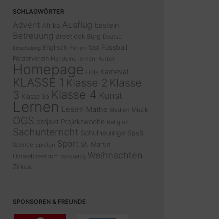
SCHLAGWÖRTER
Ausflug
Advent
basteln
Afrika
Betreuung
Breetlook
Burg
Deutsch
Fussball
Englisch
fest
Ferien
Einschulung
Förderverein
Handelnd lernen
Herbst
Homepage
Karneval
Hüls
KLASSE 1
Klasse 2
Klasse
Klasse 4
3
Kunst
Klasse 3b
Lernen
Lesen
Mathe
Musik
Medien
OGS
projekt
Projektwoche
Religion
Sachunterricht
Schulneulinge
Spaß
Sport
St. Martin
Spende
Spielen
Weihnachten
Umweltzentrum
Vorlesetag
Zirkus
SPONSOREN & FREUNDE