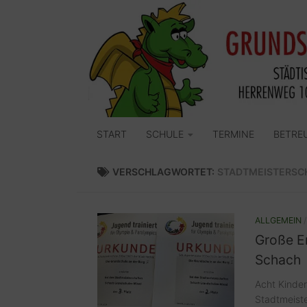
Zum Inhalt springen
START
SCHULE
TERMINE
BETRE
VERSCHLAGWORTET:
STADTMEISTERSC
ALLGEMEIN
Große E
Schach
Acht Kinde
Stadtmeiste