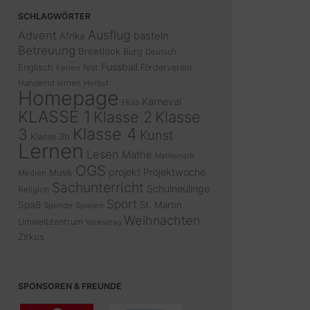
SCHLAGWÖRTER
Ausflug
Advent
basteln
Afrika
Betreuung
Breetlook
Burg
Deutsch
Fussball
Englisch
fest
Förderverein
Ferien
Handelnd lernen
Herbst
Homepage
Karneval
Hüls
KLASSE 1
Klasse 2
Klasse
Klasse 4
3
Kunst
Klasse 3b
Lernen
Lesen
Mathe
Mathematik
OGS
projekt
Projektwoche
Musik
Medien
Sachunterricht
Schulneulinge
Religion
Sport
Spaß
St. Martin
Spende
Spielen
Weihnachten
Umweltzentrum
Vorlesetag
Zirkus
SPONSOREN & FREUNDE