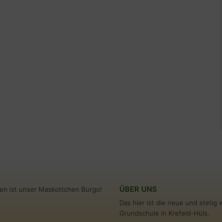
ÜBER UNS
en ist unser Maskottchen Burgo!
Das hier ist die neue und steti
Grundschule in Krefeld-Hüls.