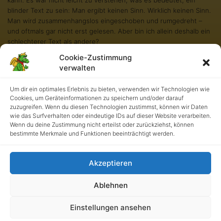
blinder Text zu sein: Man ergibt keinen Sinn. Wirklich keinen Sinn.
Man wird zusammenhangslos eingeschoben und rumgedreht –
und oftmals gar nicht erst gelesen. Aber bin ich allein deshalb ein
schlechterer Text als andere?
Cookie-Zustimmung
Na gut, ich werde nie in den Bestsellerlisten stehen. Aber andere
verwalten
Texte schaffen das auch nicht. Und darum stört es mich nicht
besonders blind zu sein. Und sollten Sie diese Zeilen noch immer
lesen, so habe ich als kleiner Blindtext etwas geschafft, wovon all
Um dir ein optimales Erlebnis zu bieten, verwenden wir Technologien wie
Cookies, um Geräteinformationen zu speichern und/oder darauf
die richtigen und wichtigen Texte meist nur träumen.
zuzugreifen. Wenn du diesen Technologien zustimmst, können wir Daten
wie das Surfverhalten oder eindeutige IDs auf dieser Website verarbeiten.
Wenn du deine Zustimmung nicht erteilst oder zurückziehst, können
bestimmte Merkmale und Funktionen beeinträchtigt werden.
Akzeptieren
Ablehnen
Kath. Grundschule an der Burg • UrhG 2026. Alle Rechte
Einstellungen ansehen
vorbehalten.