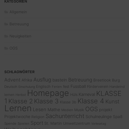
KATEGORIEN
Allgemein
Betreuung
Neuigkeiten
OGS
SCHLAGWÖRTER
Ausflug
Advent
Betreuung
basteln
Afrika
Breetlook
Burg
Fussball
Englisch
fest
Förderverein
Deutsch
Ferien
Handelnd
Einschulung
Homepage
KLASSE
Karneval
Hüls
lernen
Herbst
1
Klasse 4
Klasse 2
Klasse 3
Kunst
Klasse 3b
Lernen
OGS
Lesen
Mathe
projekt
Musik
Medien
Sachunterricht
Projektwoche
Schulneulinge
Spaß
Religion
Sport
St. Martin
Umweltzentrum
Spende
Spielen
Vorlesetag