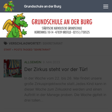
Zum Inhalt springen
VERSCHLAGWORTET:
SEKRETARIAT
START
»
POSTS TAGGED "SEKRETARIAT"
ALLGEMEIN
9. MAI 2023
Der Zirkus steht vor der Tür!
In der Woche vom 22. bis 26. Mai findet unsere
große Zirkusprojektwoche statt.Jedes Kind kann in
dieser Woche zum Zirkuskind werden und einen
Auftritt in der Manege proben. Die Woche gipfelt in
drei tollen...